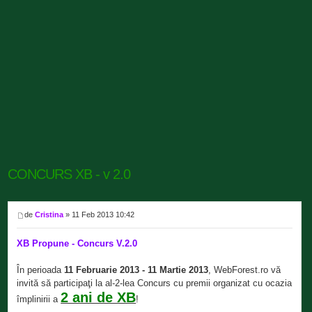
CONCURS XB - v 2.0
de
Cristina
» 11 Feb 2013 10:42
XB Propune - Concurs V.2.0
În perioada
11 Februarie 2013 - 11 Martie 2013
, WebForest.ro vă
invită să participaţi la al-2-lea Concurs cu premii organizat cu ocazia
2 ani de XB
împlinirii a
!