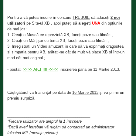
Pentru a vă putea înscrie în concurs
TREBUIE
să aduceți
2 noi
utilizatori
pe Site-ul XB , apoi puteți să
alegeți
UNA
din opțiunile
de mai jos:
1. Creați o Mască ce reprezintă XB, faceți poze sau filmări ;
2. Creați un Mărțișor cu tema XB, faceți poze sau filmări ;
3. Înregistrați un Video amuzant în care să vă exprimați dragostea
și simpatia pentru XB, arătați-ne cât de mult vă place XB și într-un
mod cât mai original ;
- postați
>>>> AICI !!!! <<<<
înscrierea pana pe 11 Martie 2013.
Câştigătorul va fi anunţat pe data de
16 Martie 2013
şi va primii un
premiu surpriză.
_______________________________________
*Fiecare utilizator are dreptul la 1 înscriere.
*Dacă aveți întrebari vă rugăm să contactați un administrator
folosind MP (mesaje private).