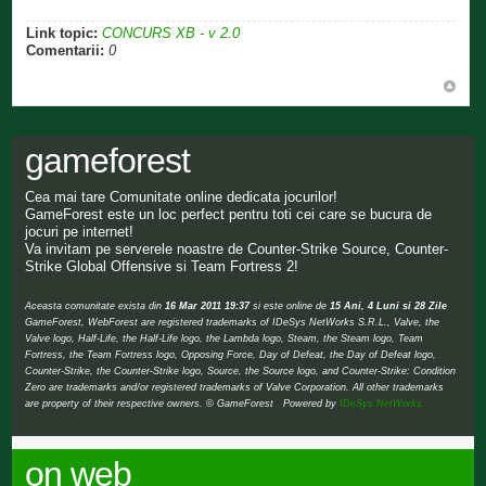
Link topic:
CONCURS XB - v 2.0
Comentarii:
0
gameforest
Cea mai tare Comunitate online dedicata jocurilor!
GameForest este un loc perfect pentru toti cei care se bucura de
jocuri pe internet!
Va invitam pe serverele noastre de Counter-Strike Source, Counter-
Strike Global Offensive si Team Fortress 2!
Aceasta comunitate exista din
16 Mar 2011 19:37
si este online de
15 Ani, 4 Luni si 28 Zile
GameForest, WebForest are registered trademarks of IDeSys NetWorks S.R.L., Valve, the
Valve logo, Half-Life, the Half-Life logo, the Lambda logo, Steam, the Steam logo, Team
Fortress, the Team Fortress logo, Opposing Force, Day of Defeat, the Day of Defeat logo,
Counter-Strike, the Counter-Strike logo, Source, the Source logo, and Counter-Strike: Condition
Zero are trademarks and/or registered trademarks of Valve Corporation. All other trademarks
are property of their respective owners. © GameForest Powered by
IDeSys NetWorks
on web