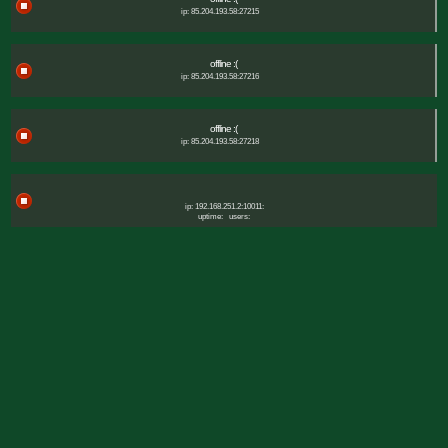
ip: 85.204.193.58:27215
offline :(
ip: 85.204.193.58:27216
offline :(
ip: 85.204.193.58:27218
ip: 192.168.251.2:10011:
uptime:
users: