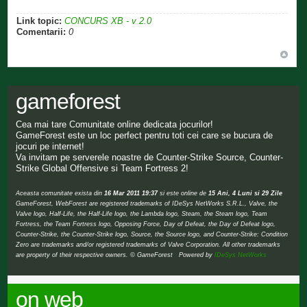
Link topic:
CONCURS XB - v 2.0
Comentarii:
0
gameforest
Cea mai tare Comunitate online dedicata jocurilor!
GameForest este un loc perfect pentru toti cei care se bucura de
jocuri pe internet!
Va invitam pe serverele noastre de Counter-Strike Source, Counter-
Strike Global Offensive si Team Fortress 2!
Aceasta comunitate exista din
16 Mar 2011 19:37
si este online de
15 Ani, 4 Luni si 29 Zile
GameForest, WebForest are registered trademarks of IDeSys NetWorks S.R.L., Valve, the
Valve logo, Half-Life, the Half-Life logo, the Lambda logo, Steam, the Steam logo, Team
Fortress, the Team Fortress logo, Opposing Force, Day of Defeat, the Day of Defeat logo,
Counter-Strike, the Counter-Strike logo, Source, the Source logo, and Counter-Strike: Condition
Zero are trademarks and/or registered trademarks of Valve Corporation. All other trademarks
are property of their respective owners. © GameForest Powered by
IDeSys NetWorks
on web