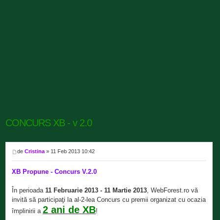
CONCURS XB - v 2.0
de
Cristina
» 11 Feb 2013 10:42
XB Propune - Concurs V.2.0
În perioada
11 Februarie 2013 - 11 Martie 2013
, WebForest.ro vă
invită să participaţi la al-2-lea Concurs cu premii organizat cu ocazia
2 ani de XB
împlinirii a
!