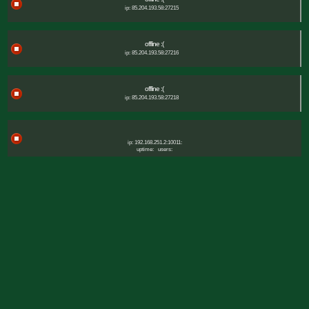
ip: 85.204.193.58:27215
offline :(
ip: 85.204.193.58:27216
offline :(
ip: 85.204.193.58:27218
ip: 192.168.251.2:10011:
uptime:
users: