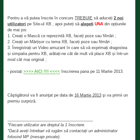
Pentru a vă putea înscrie în concurs
TREBUIE
să aduceți
2 noi
utilizatori
pe Site-ul XB , apoi puteți să
alegeți
UNA
din opțiunile
de mai jos:
1. Creați o Mască ce reprezintă XB, faceți poze sau filmări ;
2. Creați un Mărțișor cu tema XB, faceți poze sau filmări ;
3. Înregistrați un Video amuzant în care să vă exprimați dragostea
și simpatia pentru XB, arătați-ne cât de mult vă place XB și într-un
mod cât mai original ;
- postați
>>>> AICI !!!! <<<<
înscrierea pana pe 11 Martie 2013.
Câştigătorul va fi anunţat pe data de
16 Martie 2013
şi va primii un
premiu surpriză.
_______________________________________
*Fiecare utilizator are dreptul la 1 înscriere.
*Dacă aveți întrebari vă rugăm să contactați un administrator
folosind MP (mesaje private).