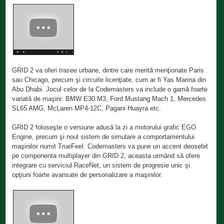
GRID 2 va oferi trasee urbane, dintre care merită menţionate Paris
sau Chicago, precum şi circuite licenţiate, cum ar fi Yas Marina din
Abu Dhabi. Jocul celor de la Codemasters va include o gamă foarte
variată de maşini: BMW E30 M3, Ford Mustang Mach 1, Mercedes
SL65 AMG, McLaren MP4-12C, Pagani Huayra etc.
GRID 2 foloseşte o versiune adusă la zi a motorului grafic EGO
Engine, precum şi noul sistem de simulare a comportamentului
maşinilor numit TrueFeel. Codemasters va pune un accent deosebit
pe componenta multiplayer din GRID 2, aceasta urmând să ofere
integrare cu serviciul RaceNet, un sistem de progresie unic şi
opţiuni foarte avansate de personalizare a maşinilor.