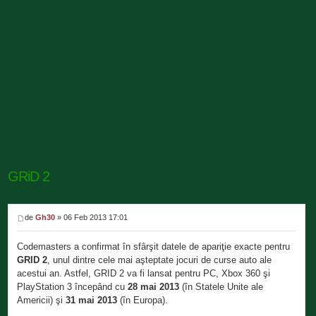
GRiD 2
de
Gh30
» 06 Feb 2013 17:01
Codemasters a confirmat în sfârşit datele de apariţie exacte pentru
GRID 2
, unul dintre cele mai aşteptate jocuri de curse auto ale
acestui an. Astfel, GRID 2 va fi lansat pentru PC, Xbox 360 şi
PlayStation 3 începând cu
28 mai 2013
(în Statele Unite ale
Americii) şi
31 mai 2013
(în Europa).