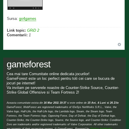
Sursa:
go4games
Link topic:
GRiD 2
Comentarii:
1
gameforest
Cea mai tare Comunitate online dedicata jocurilor!
GameForest este un loc perfect pentru toti cei care se bucura de
jocuri pe internet!
Va invitam pe serverele noastre de Counter-Strike Source, Counter-
Strike Global Offensive si Team Fortress 2!
Aceasta comunitate exista din
16 Mar 2011 19:37
si este online de
15 Ani, 4 Luni si 26 Zile
GameForest, WebForest are registered trademarks of IDeSys NetWorks S.R.L., Valve, the
Valve logo, Half-Life, the Half-Life logo, the Lambda logo, Steam, the Steam logo, Team
Fortress, the Team Fortress logo, Opposing Force, Day of Defeat, the Day of Defeat logo,
Counter-Strike, the Counter-Strike logo, Source, the Source logo, and Counter-Strike: Condition
Zero are trademarks and/or registered trademarks of Valve Corporation. All other trademarks
are property of their respective owners. © GameForest Powered by
IDeSys NetWorks