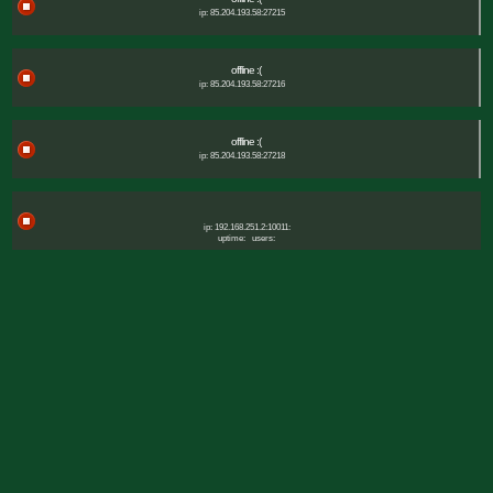
ip: 85.204.193.58:27215
offline :(
ip: 85.204.193.58:27216
offline :(
ip: 85.204.193.58:27218
ip: 192.168.251.2:10011:
uptime:
users: