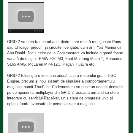
GRID 2 va oferi trasee urbane, dintre care merită menţionate Paris
sau Chicago, precum şi circuite licenţiate, cum ar fi Yas Marina din
Abu Dhabi. Jocul celor de la Codemasters va include o gamă foarte
variată de maşini: BMW E30 M3, Ford Mustang Mach 1, Mercedes
SL65 AMG, McLaren MP4-12C, Pagani Huayra etc.
GRID 2 foloseşte o versiune adusă la zi a motorului grafic EGO
Engine, precum şi noul sistem de simulare a comportamentului
maşinilor numit TrueFeel. Codemasters va pune un accent deosebit
pe componenta multiplayer din GRID 2, aceasta urmând să ofere
integrare cu serviciul RaceNet, un sistem de progresie unic şi
opţiuni foarte avansate de personalizare a maşinilor.