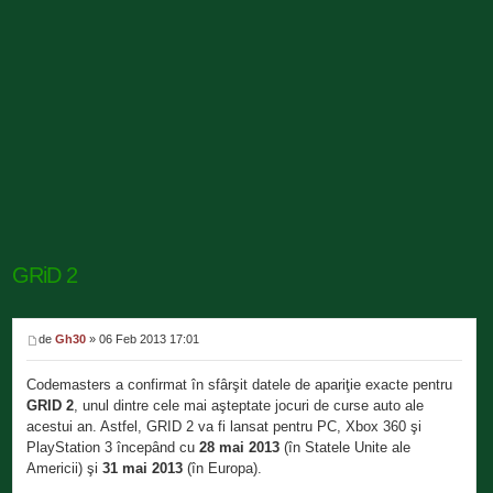
GRiD 2
de
Gh30
» 06 Feb 2013 17:01
Codemasters a confirmat în sfârşit datele de apariţie exacte pentru
GRID 2
, unul dintre cele mai aşteptate jocuri de curse auto ale
acestui an. Astfel, GRID 2 va fi lansat pentru PC, Xbox 360 şi
PlayStation 3 începând cu
28 mai 2013
(în Statele Unite ale
Americii) şi
31 mai 2013
(în Europa).