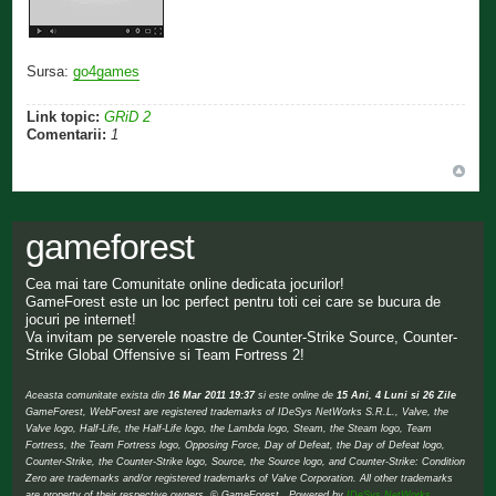
Sursa:
go4games
Link topic:
GRiD 2
Comentarii:
1
gameforest
Cea mai tare Comunitate online dedicata jocurilor!
GameForest este un loc perfect pentru toti cei care se bucura de
jocuri pe internet!
Va invitam pe serverele noastre de Counter-Strike Source, Counter-
Strike Global Offensive si Team Fortress 2!
Aceasta comunitate exista din
16 Mar 2011 19:37
si este online de
15 Ani, 4 Luni si 26 Zile
GameForest, WebForest are registered trademarks of IDeSys NetWorks S.R.L., Valve, the
Valve logo, Half-Life, the Half-Life logo, the Lambda logo, Steam, the Steam logo, Team
Fortress, the Team Fortress logo, Opposing Force, Day of Defeat, the Day of Defeat logo,
Counter-Strike, the Counter-Strike logo, Source, the Source logo, and Counter-Strike: Condition
Zero are trademarks and/or registered trademarks of Valve Corporation. All other trademarks
are property of their respective owners. © GameForest Powered by
IDeSys NetWorks