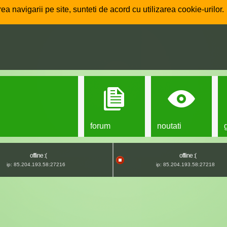
ea navigarii pe site, sunteti de acord cu utilizarea cookie-urilor.
forum
noutati
offline :(
offline :(
ip: 85.204.193.58:27216
ip: 85.204.193.58:27218