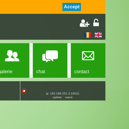
Accept
galerie
chat
contact
ip: 192.168.251.2:10011:
uptime:
users: