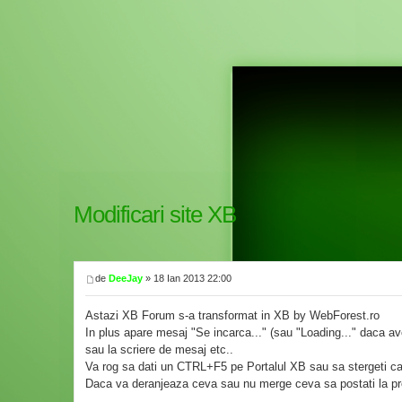
Modificari site XB
de
DeeJay
» 18 Ian 2013 22:00
Astazi XB Forum s-a transformat in XB by WebForest.ro
In plus apare mesaj "Se incarca..." (sau "Loading..." daca avet
sau la scriere de mesaj etc..
Va rog sa dati un CTRL+F5 pe Portalul XB sau sa stergeti cach
Daca va deranjeaza ceva sau nu merge ceva sa postati la p