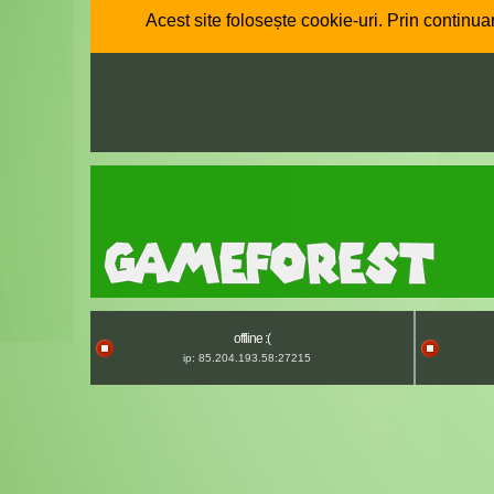
Acest site folosește cookie-uri. Prin continuar
offline :(
ip: 85.204.193.58:27215