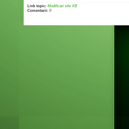
Link topic:
Modificari site XB
Comentarii:
0