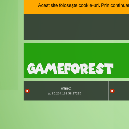
Acest site folosește cookie-uri. Prin continuar
offline :(
ip: 85.204.193.58:27215