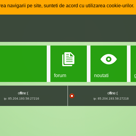
ea navigarii pe site, sunteti de acord cu utilizarea cookie-urilor.
forum
noutati
offline :(
offline :(
ip: 85.204.193.58:27216
ip: 85.204.193.58:27218