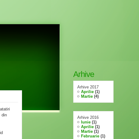
Arhive
Arhive 2017
Aprilie
(1)
Martie
(4)
tatiri
 din
Arhive 2016
Iunie
(1)
Aprilie
(1)
Martie
(1)
id
Februarie
(1)