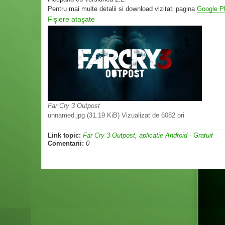
Pentru mai multe detalii si download vizitati pagina
Google P
Fişiere ataşate
Far Cry 3 Outpost
unnamed.jpg (31.19 KiB) Vizualizat de 6082 ori
Link topic:
Far Cry 3 Outpost, aplicatie Android - Gratuit
Comentarii:
0