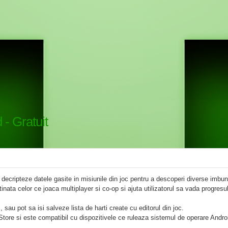
 - Gratuit
 decripteze datele gasite in misiunile din joc pentru a descoperi diverse imbuna
tinata celor ce joaca multiplayer si co-op si ajuta utilizatorul sa vada progresul
i, sau pot sa isi salveze lista de harti create cu editorul din joc.
Store si este compatibil cu dispozitivele ce ruleaza sistemul de operare Andro