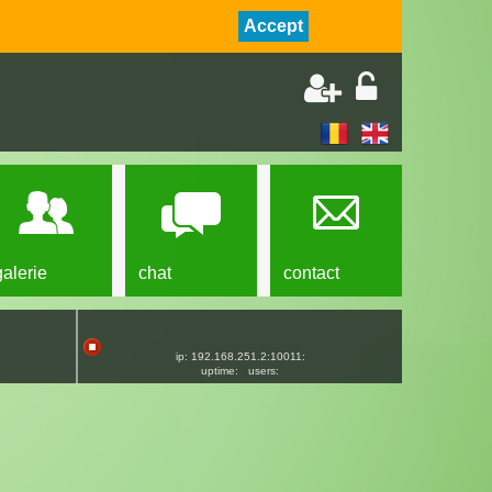
Accept
galerie
chat
contact
ip: 192.168.251.2:10011:
uptime:
users: