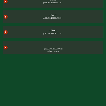
ip: 85.204.193.58:27215
offline :(
ip: 85.204.193.58:27216
offline :(
ip: 85.204.193.58:27218
ip: 192.168.251.2:10011:
uptime:
users: