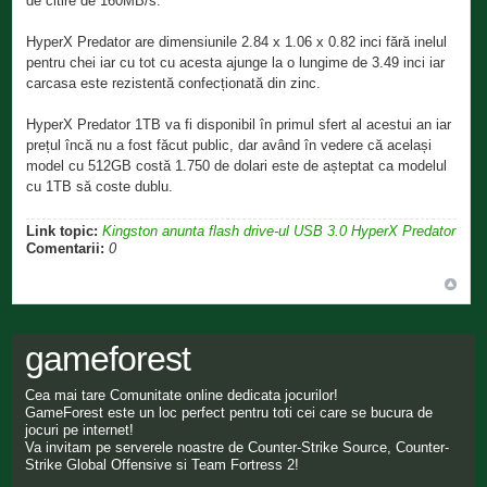
de citire de 160MB/s.
HyperX Predator are dimensiunile 2.84 x 1.06 x 0.82 inci fără inelul
pentru chei iar cu tot cu acesta ajunge la o lungime de 3.49 inci iar
carcasa este rezistentă confecționată din zinc.
HyperX Predator 1TB va fi disponibil în primul sfert al acestui an iar
prețul încă nu a fost făcut public, dar având în vedere că același
model cu 512GB costă 1.750 de dolari este de așteptat ca modelul
cu 1TB să coste dublu.
Link topic:
Kingston anunta flash drive-ul USB 3.0 HyperX Predator
Comentarii:
0
gameforest
Cea mai tare Comunitate online dedicata jocurilor!
GameForest este un loc perfect pentru toti cei care se bucura de
jocuri pe internet!
Va invitam pe serverele noastre de Counter-Strike Source, Counter-
Strike Global Offensive si Team Fortress 2!