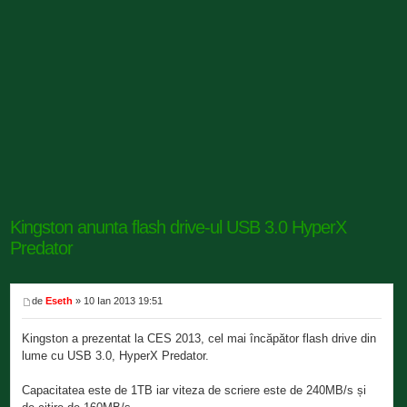
Kingston anunta flash drive-ul USB 3.0 HyperX
Predator
de
Eseth
» 10 Ian 2013 19:51
Kingston a prezentat la CES 2013, cel mai încăpător flash drive din
lume cu USB 3.0, HyperX Predator.
Capacitatea este de 1TB iar viteza de scriere este de 240MB/s și