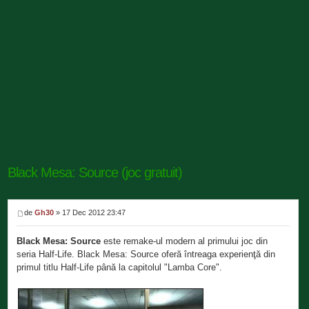
Black Mesa: Source (joc gratuit)
de
Gh30
» 17 Dec 2012 23:47
Black Mesa: Source
este remake-ul modern al primului joc din
seria Half-Life. Black Mesa: Source oferă întreaga experienţă din
primul titlu Half-Life până la capitolul "Lamba Core".