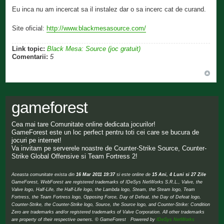
Eu inca nu am incercat sa il instalez dar o sa incerc cat de curand.
Site oficial:
http://www.blackmesasource.com/
Link topic:
Black Mesa: Source (joc gratuit)
Comentarii:
5
gameforest
Cea mai tare Comunitate online dedicata jocurilor!
GameForest este un loc perfect pentru toti cei care se bucura de
jocuri pe internet!
Va invitam pe serverele noastre de Counter-Strike Source, Counter-
Strike Global Offensive si Team Fortress 2!
Aceasta comunitate exista din
16 Mar 2011 19:37
si este online de
15 Ani, 4 Luni si 27 Zile
GameForest, WebForest are registered trademarks of IDeSys NetWorks S.R.L., Valve, the
Valve logo, Half-Life, the Half-Life logo, the Lambda logo, Steam, the Steam logo, Team
Fortress, the Team Fortress logo, Opposing Force, Day of Defeat, the Day of Defeat logo,
Counter-Strike, the Counter-Strike logo, Source, the Source logo, and Counter-Strike: Condition
Zero are trademarks and/or registered trademarks of Valve Corporation. All other trademarks
are property of their respective owners. © GameForest Powered by
IDeSys NetWorks