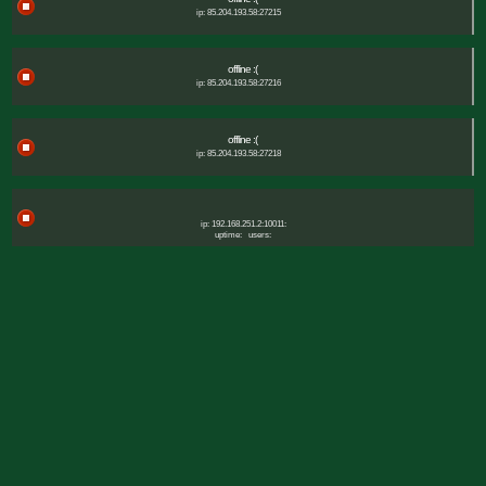
ip: 85.204.193.58:27215
offline :(
ip: 85.204.193.58:27216
offline :(
ip: 85.204.193.58:27218
ip: 192.168.251.2:10011:
uptime:
users: