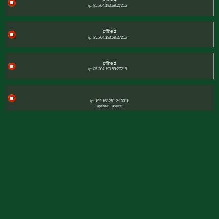
ip: 85.204.193.58:27215
offline :(
ip: 85.204.193.58:27216
offline :(
ip: 85.204.193.58:27218
ip: 192.168.251.2:10011:
uptime:
users: