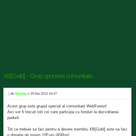
XB[Gold] - Grup sponsori comunitate
de
DeeJay
» 29 Noi 2012 16:47
Acest grup este grupul special al comunitatii WebForest!
Aici vor fi trecuti toti cei care participa cu fonduri la dezvoltarea
padurii.
Tot ce trebuie sa faci pentru a deveni membru XB[Gold] este sa faci
o donatie de minim 10Euro (45Ron).