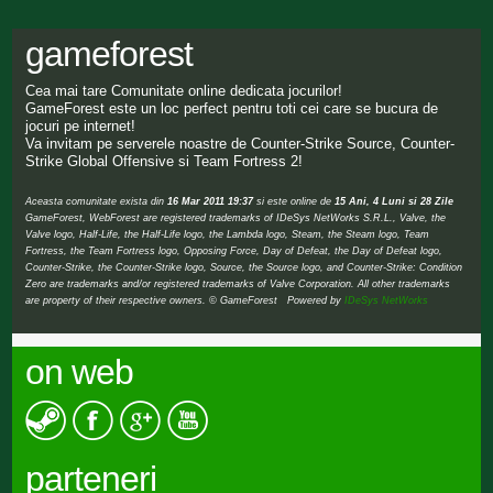
gameforest
Cea mai tare Comunitate online dedicata jocurilor!
GameForest este un loc perfect pentru toti cei care se bucura de
jocuri pe internet!
Va invitam pe serverele noastre de Counter-Strike Source, Counter-
Strike Global Offensive si Team Fortress 2!
Aceasta comunitate exista din
16 Mar 2011 19:37
si este online de
15 Ani, 4 Luni si 28 Zile
GameForest, WebForest are registered trademarks of IDeSys NetWorks S.R.L., Valve, the
Valve logo, Half-Life, the Half-Life logo, the Lambda logo, Steam, the Steam logo, Team
Fortress, the Team Fortress logo, Opposing Force, Day of Defeat, the Day of Defeat logo,
Counter-Strike, the Counter-Strike logo, Source, the Source logo, and Counter-Strike: Condition
Zero are trademarks and/or registered trademarks of Valve Corporation. All other trademarks
are property of their respective owners. © GameForest Powered by
IDeSys NetWorks
on web
parteneri