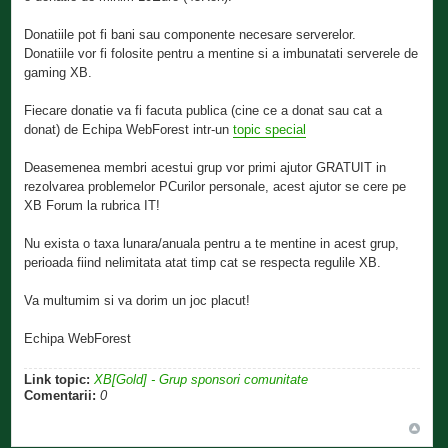
Donatiile pot fi bani sau componente necesare serverelor.
Donatiile vor fi folosite pentru a mentine si a imbunatati serverele de
gaming XB.
Fiecare donatie va fi facuta publica (cine ce a donat sau cat a
donat) de Echipa WebForest intr-un
topic special
Deasemenea membri acestui grup vor primi ajutor GRATUIT in
rezolvarea problemelor PCurilor personale, acest ajutor se cere pe
XB Forum la rubrica IT!
Nu exista o taxa lunara/anuala pentru a te mentine in acest grup,
perioada fiind nelimitata atat timp cat se respecta regulile XB.
Va multumim si va dorim un joc placut!
Echipa WebForest
Link topic:
XB[Gold] - Grup sponsori comunitate
Comentarii:
0