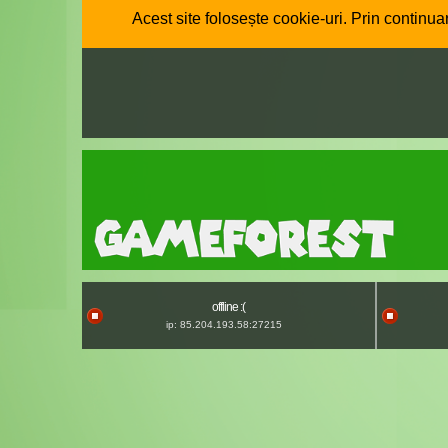
Acest site folosește cookie-uri. Prin continuar
offline :(
ip: 85.204.193.58:27215