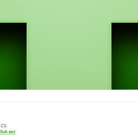
e CS.
lick aici