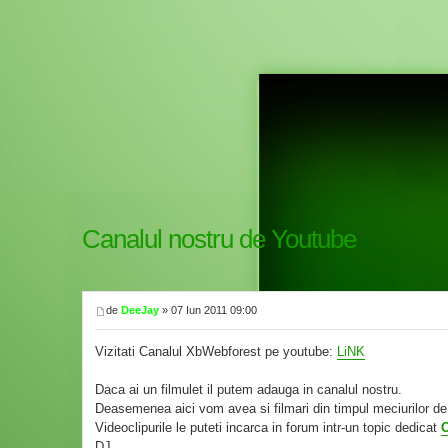
Canalul nostru de Youtube
de
DeeJay
» 07 Iun 2011 09:00
Vizitati Canalul XbWebforest pe youtube:
LiNK
Daca ai un filmulet il putem adauga in canalul nostru.
Deasemenea aici vom avea si filmari din timpul meciurilor d
Videoclipurile le puteti incarca in forum intr-un topic dedicat
C
DJ