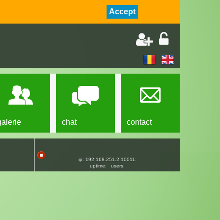
Accept
galerie
chat
contact
ip: 192.168.251.2:10011:
uptime:
users: