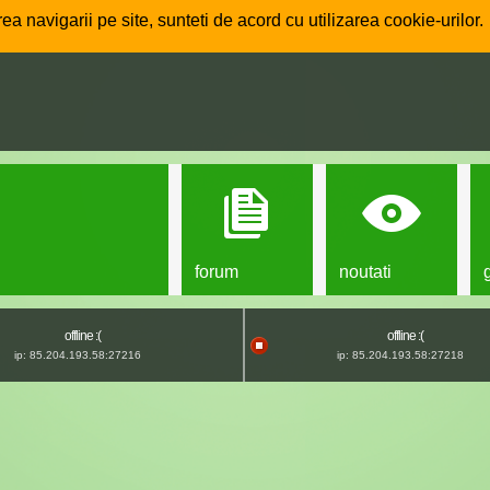
ea navigarii pe site, sunteti de acord cu utilizarea cookie-urilor.
forum
noutati
offline :(
offline :(
ip: 85.204.193.58:27216
ip: 85.204.193.58:27218