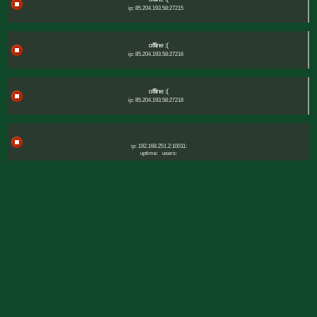
ip: 85.204.193.58:27215
offline :(
ip: 85.204.193.58:27216
offline :(
ip: 85.204.193.58:27218
ip: 192.168.251.2:10011:
uptime:
users: