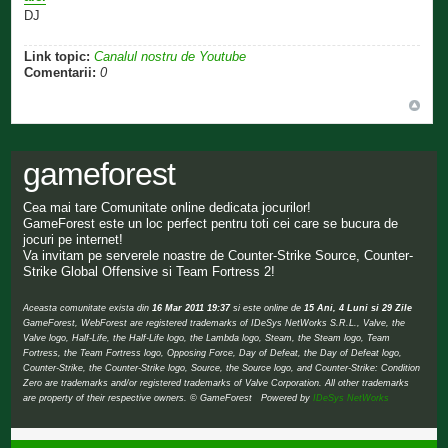
DJ
Link topic:
Canalul nostru de Youtube
Comentarii:
0
gameforest
Cea mai tare Comunitate online dedicata jocurilor!
GameForest este un loc perfect pentru toti cei care se bucura de
jocuri pe internet!
Va invitam pe serverele noastre de Counter-Strike Source, Counter-
Strike Global Offensive si Team Fortress 2!
Aceasta comunitate exista din
16 Mar 2011 19:37
si este online de
15 Ani, 4 Luni si 29 Zile
GameForest, WebForest are registered trademarks of IDeSys NetWorks S.R.L., Valve, the
Valve logo, Half-Life, the Half-Life logo, the Lambda logo, Steam, the Steam logo, Team
Fortress, the Team Fortress logo, Opposing Force, Day of Defeat, the Day of Defeat logo,
Counter-Strike, the Counter-Strike logo, Source, the Source logo, and Counter-Strike: Condition
Zero are trademarks and/or registered trademarks of Valve Corporation. All other trademarks
are property of their respective owners. © GameForest Powered by
IDeSys NetWorks