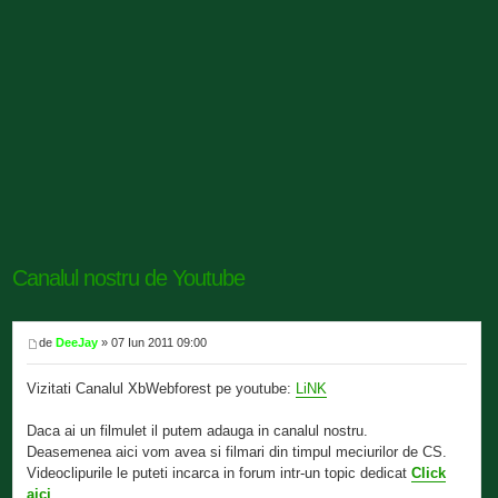
Canalul nostru de Youtube
de
DeeJay
» 07 Iun 2011 09:00
Vizitati Canalul XbWebforest pe youtube:
LiNK
Daca ai un filmulet il putem adauga in canalul nostru.
Deasemenea aici vom avea si filmari din timpul meciurilor de CS.
Videoclipurile le puteti incarca in forum intr-un topic dedicat
Click
aici