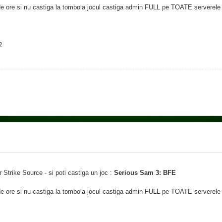
 de ore si nu castiga la tombola jocul castiga admin FULL pe TOATE serverel
2
Strike Source - si poti castiga un joc :
Serious Sam 3: BFE
 de ore si nu castiga la tombola jocul castiga admin FULL pe TOATE serverel