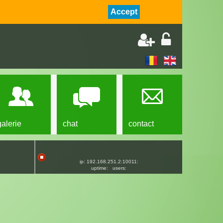
Accept
galerie
chat
contact
ip: 192.168.251.2:10011:
uptime:
users: