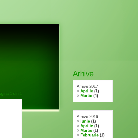
Arhive
Arhive 2017
Aprilie
(1)
agina
1
din
1
Martie
(4)
Arhive 2016
Iunie
(1)
Aprilie
(1)
Martie
(1)
Februarie
(1)