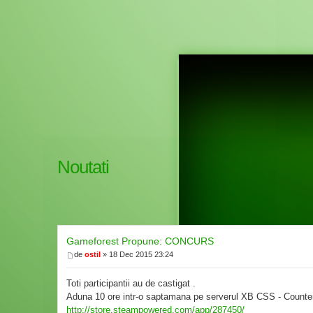
Noutati
Gameforest Propune: CONCURS
de
ostil
» 18 Dec 2015 23:24
Toti participantii au de castigat .
Aduna 10 ore intr-o saptamana pe serverul XB CSS - Counter S
http://store.steampowered.com/app/287450/