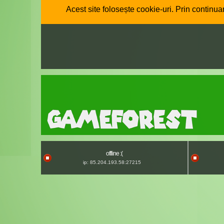
Acest site folosește cookie-uri. Prin continuar
offline :(
ip: 85.204.193.58:27215