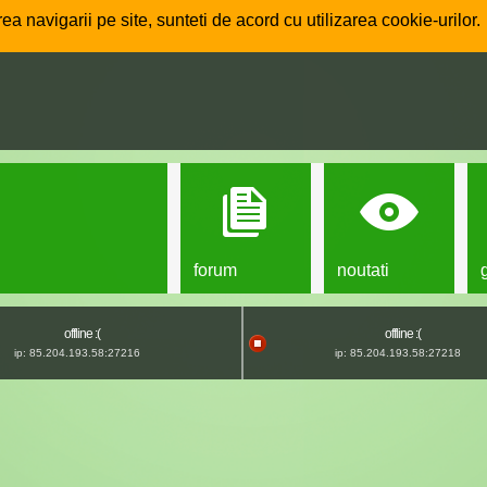
ea navigarii pe site, sunteti de acord cu utilizarea cookie-urilor.
forum
noutati
offline :(
offline :(
ip: 85.204.193.58:27216
ip: 85.204.193.58:27218