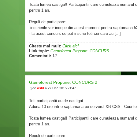
Toata lumea castiga!! Participantii care cumuleaza numarul
pentru 1 an.
Reguli de participare:
-inscrierile vor incepe din acest moment pentru saptamana 5
- la acest concurs se pot inscrie toti cei care au [...]
Citeste mai mult:
Click aici
Link topic:
Gameforest Propune: CONCURS
Comentarii:
12
Gameforest Propune: CONCURS 2
de
ostil
» 27 Dec 2015 21:47
Toti participantii au de castigat .
Aduna 10 ore intr-o saptamana pe serverul XB CSS - Counter 
Toata lumea castiga!! Participantii care cumuleaza numarul
pentru 1 an.
Reguli de participare: