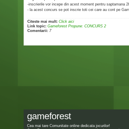
-inscrierile vor incepe din acest moment pentru saptamana 2
- la acest concurs se pot inscrie toti cei care au cont pe Game
Citeste mai mult:
Click aici
Link topic:
Gameforest Propune: CONCURS 2
Comentarii:
7
gameforest
Cea mai tare Comunitate online dedicata jocurilor!