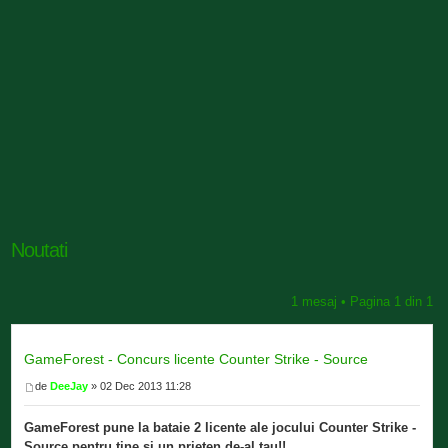
Noutati
1 mesaj • Pagina
1
din
1
GameForest - Concurs licente Counter Strike - Source
de
DeeJay
» 02 Dec 2013 11:28
GameForest pune la bataie 2 licente ale jocului Counter Strike -
Source pentru tine si un prieten de-al tau!!