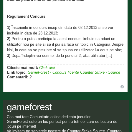
Regulament Concurs
1)
Înscrierile in concurs incep din data de 02.12.2013 si se vor
incheia in data de 23.12.2013;
2)
Pentru a putea participa la acest concurs trebuie sa aduci un
utilizator nou pe site si sa il pui sa faca un topic in Categoria Despre
Noi, in care sa se prezinte si sa spuna ce utilizator l-a adus pe site;
3)
Dupa îndeplinirea cerintei de la punctul 2, atat utilizator [...]
Citeste mai mult:
Click aici
Link topic:
GameForest - Concurs licente Counter Strike - Source
Comentarii:
2
gameforest
Cea mai tare Comunitate online dedicata jocurilor!
GameForest este un loc perfect pentru toti cei care se bucura de
jocuri pe internet!
Va invitam pe serverele noastre de Counter-Strike Source, Counter-