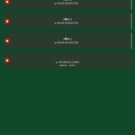
ip: 85.204.193.58:27215
offline :(
ip: 85.204.193.58:27216
offline :(
ip: 85.204.193.58:27218
ip: 192.168.251.2:10011:
uptime:
users: