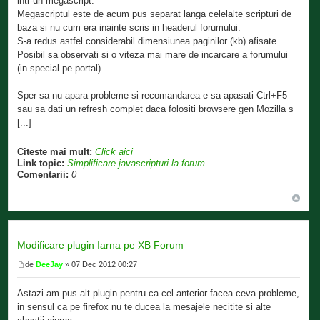
intr-un megascript.
Megascriptul este de acum pus separat langa celelalte scripturi de
baza si nu cum era inainte scris in headerul forumului.
S-a redus astfel considerabil dimensiunea paginilor (kb) afisate.
Posibil sa observati si o viteza mai mare de incarcare a forumului
(in special pe portal).
Sper sa nu apara probleme si recomandarea e sa apasati Ctrl+F5
sau sa dati un refresh complet daca folositi browsere gen Mozilla s
[...]
Citeste mai mult:
Click aici
Link topic:
Simplificare javascripturi la forum
Comentarii:
0
Modificare plugin Iarna pe XB Forum
de
DeeJay
» 07 Dec 2012 00:27
Astazi am pus alt plugin pentru ca cel anterior facea ceva probleme,
in sensul ca pe firefox nu te ducea la mesajele necitite si alte