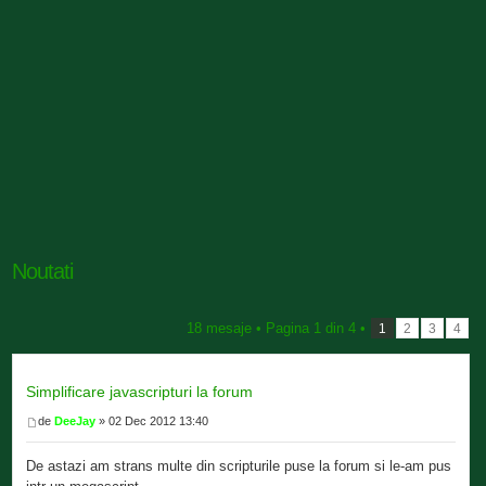
Noutati
18 mesaje •
Pagina
1
din
4
•
1
2
3
4
Simplificare javascripturi la forum
de
DeeJay
» 02 Dec 2012 13:40
De astazi am strans multe din scripturile puse la forum si le-am pus