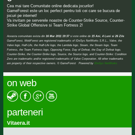
Cea mai tare Comunitate online dedicata jocurilor!
GameForest este un loc perfect pentru toti cei care se bucura de
jocuri pe internet!
Va invitam pe serverele noastre de Counter-Strike Source, Counter-
Strike Global Offensive si Team Fortress 2!
Aceasta comunitate exista din
16 Mar 2011 19:37
si este online de
15 Ani, 4 Luni si 26 Zile
GameForest, WebForest are registered trademarks of IDeSys NetWorks S.R.L., Valve, the
Valve logo, Half-Life, the Half-Life logo, the Lambda logo, Steam, the Steam logo, Team
Fortress, the Team Fortress logo, Opposing Force, Day of Defeat, the Day of Defeat logo,
Counter-Strike, the Counter-Strike logo, Source, the Source logo, and Counter-Strike: Condition
Zero are trademarks and/or registered trademarks of Valve Corporation. All other trademarks
are property of their respective owners. © GameForest Powered by
IDeSys NetWorks
on web
parteneri
Vitaera.it