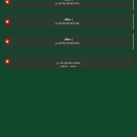
ip: 85.204.193.58:27215
offline :(
ip: 85.204.193.58:27216
offline :(
ip: 85.204.193.58:27218
ip: 192.168.251.2:10011:
uptime:
users: