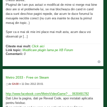
chestii aiurea..
Pluginul de l-am pus astazi e modificat de mine si merge mai bine
desi are si el problemele lui, se mai blocheaza din cand in cand
daca sunt deschise pagini repede, dar acum te duce forumul la
mesajele necitite corect (nu cum era inainte te ducea la primul
mesaj din topic..)
Sper ca e mai ok mie imi place mai mult asta, acum daca voi
observati pr [...]
Citeste mai mult:
Click aici
Link topic:
Modificare plugin Iarna pe XB Forum
Comentarii:
0
Metro 2033 - Free on Steam
de
Gh30
» 11 Dec 2012 20:01
http://www.facebook.com/MetroVideoGame? ... 0630491782
Dati Like la pagina, dati pe Reveal Code, apoi instalati aplicatia
pentru feisbuc.