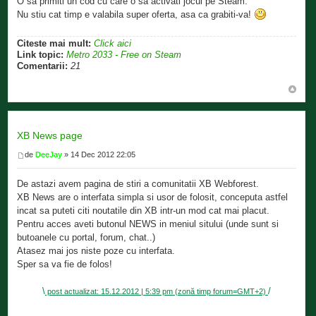
O sa primiti un cod cu care o sa activati jocul pe Steam.
Nu stiu cat timp e valabila super oferta, asa ca grabiti-va!
Citeste mai mult:
Click aici
Link topic:
Metro 2033 - Free on Steam
Comentarii:
21
XB News page
de
DeeJay
» 14 Dec 2012 22:05
De astazi avem pagina de stiri a comunitatii XB Webforest.
XB News are o interfata simpla si usor de folosit, conceputa astfel
incat sa puteti citi noutatile din XB intr-un mod cat mai placut.
Pentru acces aveti butonul NEWS in meniul sitului (unde sunt si
butoanele cu portal, forum, chat..)
Atasez mai jos niste poze cu interfata.
Sper sa va fie de folos!
\
/
post actualizat: 15.12.2012 | 5:39 pm (zonă timp forum=GMT+2)