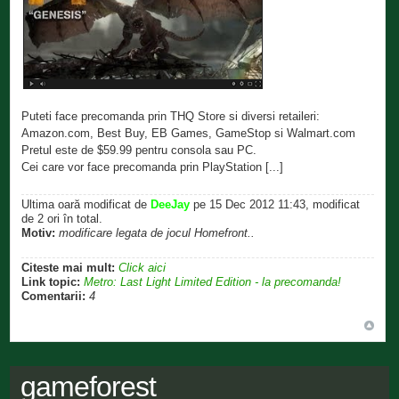
Puteti face precomanda prin THQ Store si diversi retaileri:
Amazon.com, Best Buy, EB Games, GameStop si Walmart.com
Pretul este de $59.99 pentru consola sau PC.
Cei care vor face precomanda prin PlayStation [...]
Ultima oară modificat de
DeeJay
pe 15 Dec 2012 11:43, modificat
de 2 ori în total.
Motiv:
modificare legata de jocul Homefront..
Citeste mai mult:
Click aici
Link topic:
Metro: Last Light Limited Edition - la precomanda!
Comentarii:
4
gameforest