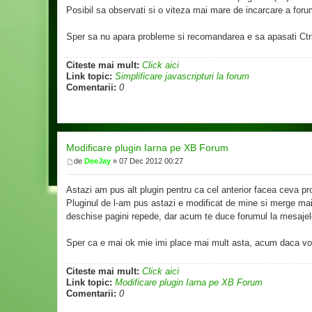
Posibil sa observati si o viteza mai mare de incarcare a forumu
Sper sa nu apara probleme si recomandarea e sa apasati Ctrl+
Citeste mai mult:
Click aici
Link topic:
Simplificare javascripturi la forum
Comentarii:
0
Modificare plugin Iarna pe XB Forum
de
DeeJay
» 07 Dec 2012 00:27
Astazi am pus alt plugin pentru ca cel anterior facea ceva pro
Pluginul de l-am pus astazi e modificat de mine si merge mai
deschise pagini repede, dar acum te duce forumul la mesajele 
Sper ca e mai ok mie imi place mai mult asta, acum daca voi 
Citeste mai mult:
Click aici
Link topic:
Modificare plugin Iarna pe XB Forum
Comentarii:
0