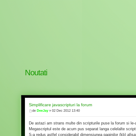
Noutati
Simplificare javascripturi la forum
de
DeeJay
» 02 Dec 2012 13:40
De astazi am strans multe din scripturile puse la forum si le
Megascriptul este de acum pus separat langa celelalte scriptu
S-a redus astfel considerabil dimensiunea paginilor (kb) afisa