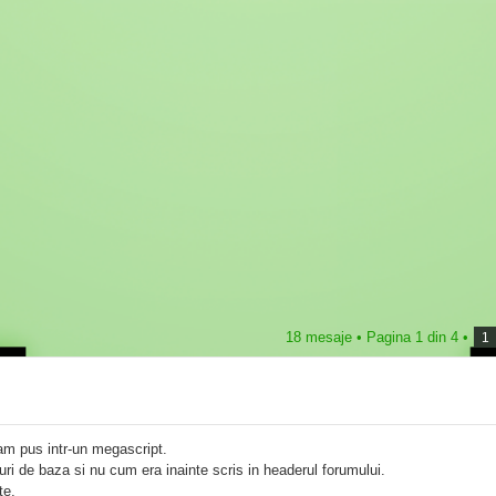
18 mesaje •
Pagina
1
din
4
•
1
-am pus intr-un megascript.
ri de baza si nu cum era inainte scris in headerul forumului.
te.