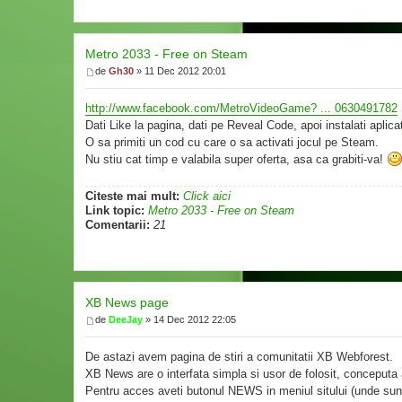
Metro 2033 - Free on Steam
de
Gh30
» 11 Dec 2012 20:01
http://www.facebook.com/MetroVideoGame? ... 0630491782
Dati Like la pagina, dati pe Reveal Code, apoi instalati aplica
O sa primiti un cod cu care o sa activati jocul pe Steam.
Nu stiu cat timp e valabila super oferta, asa ca grabiti-va!
Citeste mai mult:
Click aici
Link topic:
Metro 2033 - Free on Steam
Comentarii:
21
XB News page
de
DeeJay
» 14 Dec 2012 22:05
De astazi avem pagina de stiri a comunitatii XB Webforest.
XB News are o interfata simpla si usor de folosit, conceputa a
Pentru acces aveti butonul NEWS in meniul sitului (unde sunt 