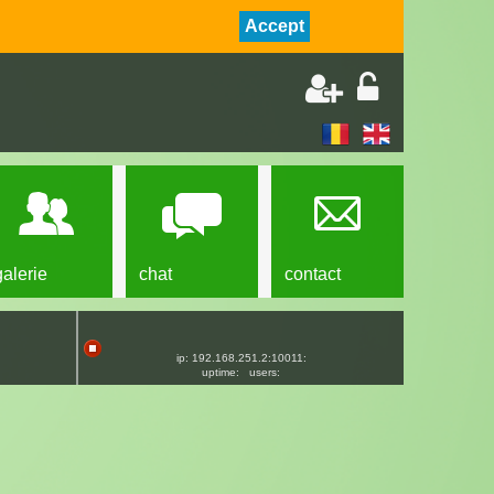
Accept
galerie
chat
contact
ip: 192.168.251.2:10011:
uptime:
users: