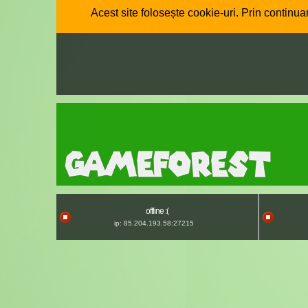
Acest site folosește cookie-uri. Prin continuar
offline :(
ip: 85.204.193.58:27215