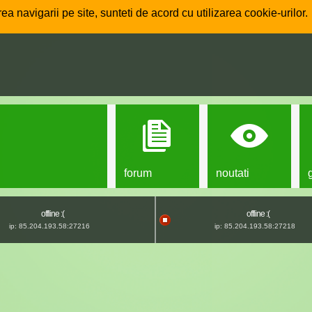
ea navigarii pe site, sunteti de acord cu utilizarea cookie-urilor.
forum
noutati
offline :(
offline :(
ip: 85.204.193.58:27216
ip: 85.204.193.58:27218