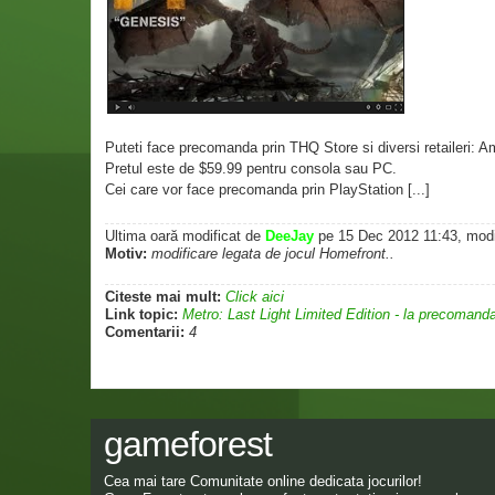
Puteti face precomanda prin THQ Store si diversi retaile
Pretul este de $59.99 pentru consola sau PC.
Cei care vor face precomanda prin PlayStation [...]
Ultima oară modificat de
DeeJay
pe 15 Dec 2012 11:43, modifi
Motiv:
modificare legata de jocul Homefront..
Citeste mai mult:
Click aici
Link topic:
Metro: Last Light Limited Edition - la precomand
Comentarii:
4
gameforest
Cea mai tare Comunitate online dedicata jocurilor!