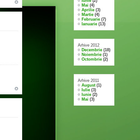
Iunie
(2)
Mai
(4)
Aprilie
(3)
Martie
(4)
Februarie
(7)
Ianuarie
(13)
Arhive 2012
Decembrie
(18)
Noiembrie
(1)
Octombrie
(2)
Arhive 2011
August
(1)
Iulie
(3)
Iunie
(2)
Mai
(3)