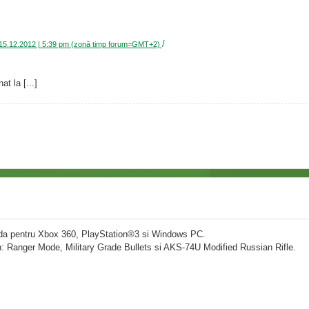
/
: 15.12.2012 | 5:39 pm (zonă timp forum=GMT+2)
t la [...]
anda pentru Xbox 360, PlayStation®3 si Windows PC.
 din: Ranger Mode, Military Grade Bullets si AKS-74U Modified Russian Rifle.