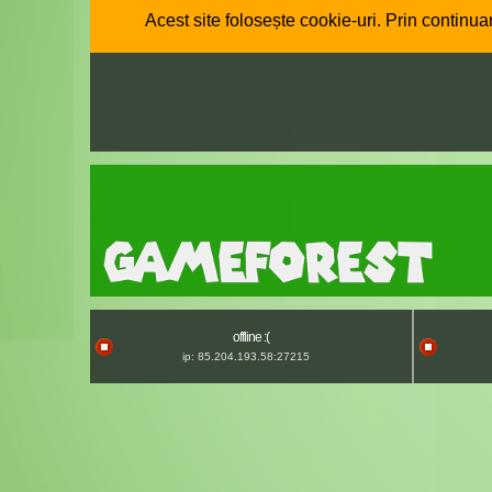
Acest site folosește cookie-uri. Prin continuar
offline :(
ip: 85.204.193.58:27215