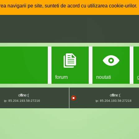
ea navigarii pe site, sunteti de acord cu utilizarea cookie-urilor.
forum
noutati
offline :(
offline :(
ip: 85.204.193.58:27216
ip: 85.204.193.58:27218