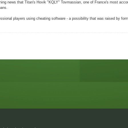
ning news that Titan's Hovik "KQLY" Tovmassian, one of France's most acco
bans.
ssional players using cheating software - a possibility that was raised by for