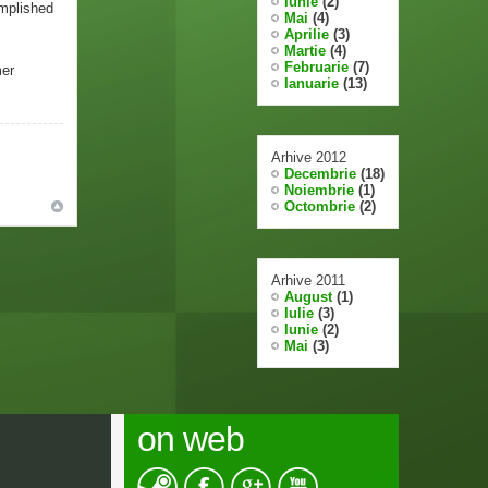
Iunie
(2)
mplished
Mai
(4)
Aprilie
(3)
Martie
(4)
Februarie
(7)
mer
Ianuarie
(13)
Arhive 2012
Decembrie
(18)
Noiembrie
(1)
Octombrie
(2)
Arhive 2011
August
(1)
Iulie
(3)
Iunie
(2)
Mai
(3)
on web