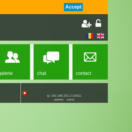
Accept
galerie
chat
contact
ip: 192.168.251.2:10011:
uptime:
users: