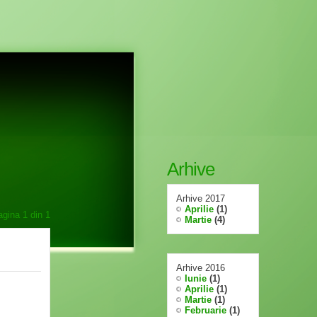
Arhive
Arhive 2017
Aprilie
(1)
agina
1
din
1
Martie
(4)
Arhive 2016
Iunie
(1)
Aprilie
(1)
Martie
(1)
Februarie
(1)