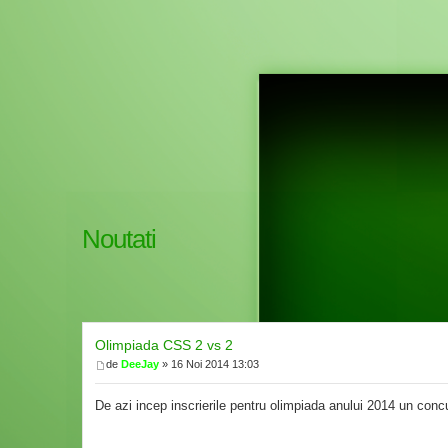
Noutati
Olimpiada CSS 2 vs 2
de
DeeJay
» 16 Noi 2014 13:03
De azi incep inscrierile pentru olimpiada anului 2014 un co