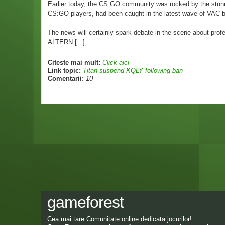
Earlier today, the CS:GO community was rocked by the stun
CS:GO players, had been caught in the latest wave of VAC 
The news will certainly spark debate in the scene about profe
ALTERN [...]
Citeste mai mult:
Click aici
Link topic:
Titan suspend KQLY following ban
Comentarii:
10
gameforest
Cea mai tare Comunitate online dedicata jocurilor!