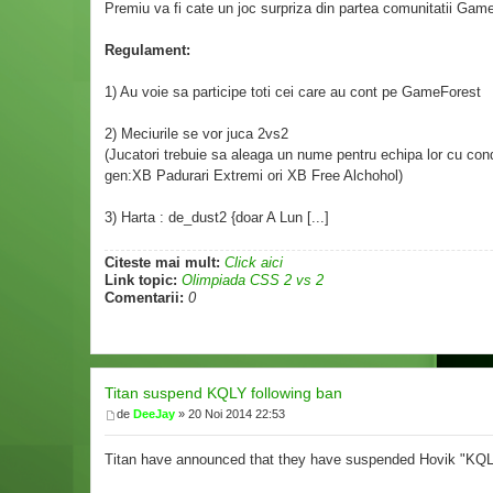
Premiu va fi cate un joc surpriza din partea comunitatii Game
Regulament:
1) Au voie sa participe toti cei care au cont pe GameForest
2) Meciurile se vor juca 2vs2
(Jucatori trebuie sa aleaga un nume pentru echipa lor cu con
gen:XB Padurari Extremi ori XB Free Alchohol)
3) Harta : de_dust2 {doar A Lun [...]
Citeste mai mult:
Click aici
Link topic:
Olimpiada CSS 2 vs 2
Comentarii:
0
Titan suspend KQLY following ban
de
DeeJay
» 20 Noi 2014 22:53
Titan have announced that they have suspended Hovik "KQLY"