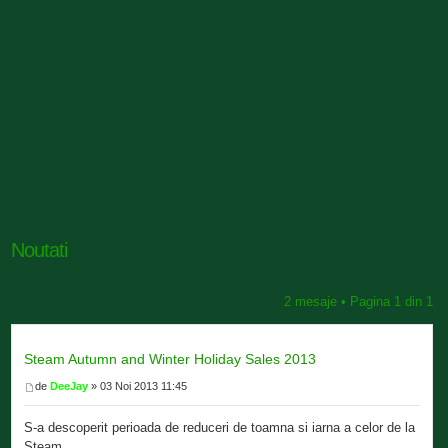
Noutati
2 mesaje • Pagina
1
din
1
Steam Autumn and Winter Holiday Sales 2013
de
DeeJay
» 03 Noi 2013 11:45
S-a descoperit perioada de reduceri de toamna si iarna a celor de la
Steam.