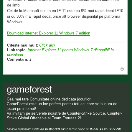
de limbi.
Cei de la Microsoft sustin ca IE 11 este cu 9% mai rapid decat IE10
si cu 30% mai rapid decat orice alt browser disponibil pe platforma
Windows.
Download Internet Explorer 11 Windows 7 edition
Citeste mai mult:
Click aici
Link topic:
Internet Explorer 11 pentru Windows 7 disponibil la
download
Comentarii:
1
gameforest
Cea mai tare Comunitate online dedicata jocurilor!
GameForest este un loc perfect pentru toti cei care se bucura de
jocuri pe internet!
Va invitam pe serverele noastre de Counter-Strike Source, Counter-
Strike Global Offensive si Team Fortress 2!
Aceasta comunitate exista din
16 Mar 2011 19:37
si este online de
15 Ani, 4 Luni si 27 Zile