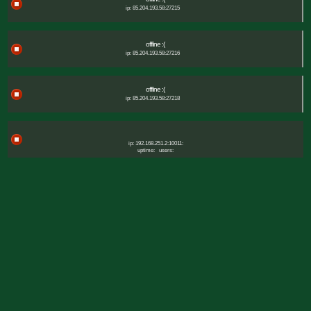
ip: 85.204.193.58:27215
offline :(
ip: 85.204.193.58:27216
offline :(
ip: 85.204.193.58:27218
ip: 192.168.251.2:10011:
uptime:
users: