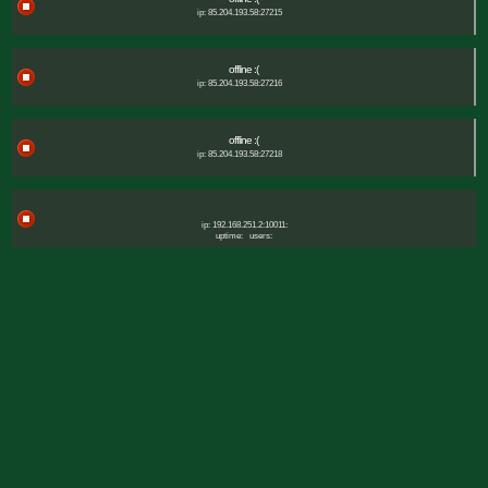
ip: 85.204.193.58:27215
offline :(
ip: 85.204.193.58:27216
offline :(
ip: 85.204.193.58:27218
ip: 192.168.251.2:10011:
uptime:
users: