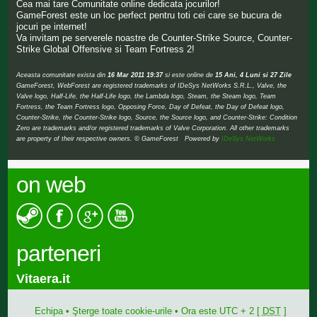
Cea mai tare Comunitate online dedicata jocurilor!
GameForest este un loc perfect pentru toti cei care se bucura de
jocuri pe internet!
Va invitam pe serverele noastre de Counter-Strike Source, Counter-
Strike Global Offensive si Team Fortress 2!
Aceasta comunitate exista din
16 Mar 2011 19:37
si este online de
15 Ani, 4 Luni si 27 Zile
GameForest, WebForest are registered trademarks of IDeSys NetWorks S.R.L., Valve, the
Valve logo, Half-Life, the Half-Life logo, the Lambda logo, Steam, the Steam logo, Team
Fortress, the Team Fortress logo, Opposing Force, Day of Defeat, the Day of Defeat logo,
Counter-Strike, the Counter-Strike logo, Source, the Source logo, and Counter-Strike: Condition
Zero are trademarks and/or registered trademarks of Valve Corporation. All other trademarks
are property of their respective owners. © GameForest Powered by
IDeSys NetWorks
on web
parteneri
Vitaera.it
Echipa
•
Şterge toate cookie-urile
• Ora este UTC + 2 [
DST
]