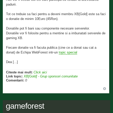
padurii.
Tot ce trebuie sa faci pentru a deveni membru XB[Gold] este sa faci
o donatie de minim 10Euro (45Ron).
Donatiile pot fi bani sau componente necesare serverelor.
Donatiile vor fi folosite pentru a mentine si a imbunatati serverele de
gaming XB.
Fiecare donatie va fi facuta publica (cine ce a donat sau cat a
donat) de Echipa WebForest intr-un
topic special
Dea [...]
Citeste mai mult:
Click aici
Link topic:
XB[Gold] - Grup sponsori comunitate
Comentarii:
0
gameforest