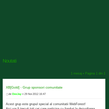
Noutati
1 mesaj • Pagina
1
din
1
XB[Gold] - Grup sponsori comunitate
de
DeeJay
» 29 Noi 2012 16:47
Acest grup este grupul special al comunitatii WebForest!
Aici vor fi trecuti toti cei care participa cu fonduri la dezvoltarea