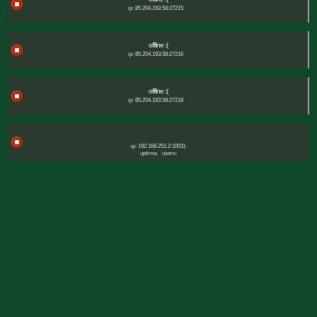
ip: 85.204.193.58:27215
offline :(
ip: 85.204.193.58:27216
offline :(
ip: 85.204.193.58:27218
ip: 192.168.251.2:10011:
uptime:
users: