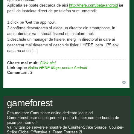
Aplicatia se poate descarca de aici
http://here.com/beta/android
iar
pasii de instalare direct de pe telefon sunt urmatorii:
1.click pe ‘Get the app now’.
2.confirma descarcarea si alege un director din smartphone, in
acest director va fi stocat fisierul de instalare .apk.
3.deschide un manager de fisiere, mergi in directorul in care ai
descarcat mai devreme si deschide fisierul HERE_beta_175.apk.
daca nu ai un [...]
Citeste mai mult:
Click aici
Link topic:
Nokia HERE Maps pentru Android
Comentarii:
3
gameforest
Cea mai tare Comunitate online dedicata jocurilor!
GameForest este un loc perfect pentru toti cei care se bucura de
jocuri pe internet!
Va invitam pe serverele noastre de Counter-Strike Source, Counter-
Strike Global Offensive si Team Fortress 2!