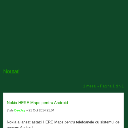
Noutati
1 mesaj • Pagina
1
din
1
Nokia HERE Maps pentru Android
de
DeeJay
» 21 Oct 2014 21:04
Nokia a lansat astazi HERE Maps pentru telefoanele cu sistemul de
operare Android.