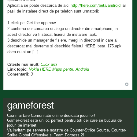
Aplicatia se poate descarca de aici
http://here.com/beta/android
iar
pasii de instalare direct de pe telefon sunt urmatorii:
1.click pe ‘Get the app now’.
2.confirma descarcarea si alege un director din smartphone, in
acest director va fi stocat fisierul de instalare .apk.
3.deschide un manager de fisiere, mergi in directorul in care ai
descarcat mai devreme si deschide fisierul HERE_beta_175.apk.
daca nu ai un [...]
Citeste mai mult:
Click aici
Link topic:
Nokia HERE Maps pentru Android
Comentarii:
3
gameforest
Cea mai tare Comunitate online dedicata jocurilor!
GameForest este un loc perfect pentru toti cei care se bucura de
jocuri pe internet!
Va invitam pe serverele noastre de Counter-Strike Source, Counter-
Strike Global Offensive si Team Fortress 2!