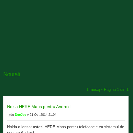
Noutati
1 mesaj • Pagina
1
din
1
Nokia HERE Maps pentru Android
de
DeeJay
» 21 Oct 2014 21:04
Nokia a lansat astazi HERE Maps pentru telefoanele cu sistemul de
operare Android.