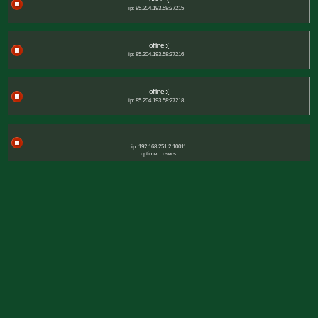
ip: 85.204.193.58:27215
offline :(
ip: 85.204.193.58:27216
offline :(
ip: 85.204.193.58:27218
ip: 192.168.251.2:10011:
uptime:
users: