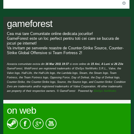
gameforest
Cea mai tare Comunitate online dedicata jocurilor!
GameForest este un loc perfect pentru toti cei care se bucura de
jocuri pe internet!
Va invitam pe serverele noastre de Counter-Strike Source, Counter-
Strike Global Offensive si Team Fortress 2!
Aceasta comunitate exista din
16 Mar 2011 19:37
si este online de
15 Ani, 4 Luni si 26 Zile
GameForest, WebForest are registered trademarks of IDeSys NetWorks S.R.L., Valve, the
Valve logo, Half-Life, the Half-Life logo, the Lambda logo, Steam, the Steam logo, Team
Fortress, the Team Fortress logo, Opposing Force, Day of Defeat, the Day of Defeat logo,
Counter-Strike, the Counter-Strike logo, Source, the Source logo, and Counter-Strike: Condition
Zero are trademarks and/or registered trademarks of Valve Corporation. All other trademarks
are property of their respective owners. © GameForest Powered by
IDeSys NetWorks
on web