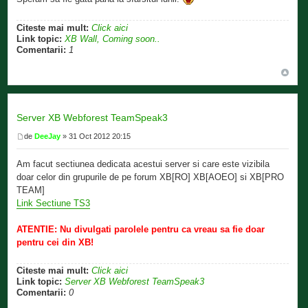
Citeste mai mult:
Click aici
Link topic:
XB Wall, Coming soon..
Comentarii:
1
Server XB Webforest TeamSpeak3
de
DeeJay
» 31 Oct 2012 20:15
Am facut sectiunea dedicata acestui server si care este vizibila
doar celor din grupurile de pe forum XB[RO] XB[AOEO] si XB[PRO
TEAM]
Link Sectiune TS3
ATENTIE: Nu divulgati parolele pentru ca vreau sa fie doar
pentru cei din XB!
Citeste mai mult:
Click aici
Link topic:
Server XB Webforest TeamSpeak3
Comentarii:
0