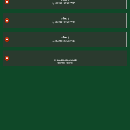
ip: 85.204.193.58:27215
offline :(
ip: 85.204.193.58:27216
offline :(
ip: 85.204.193.58:27218
ip: 192.168.251.2:10011:
uptime:
users: