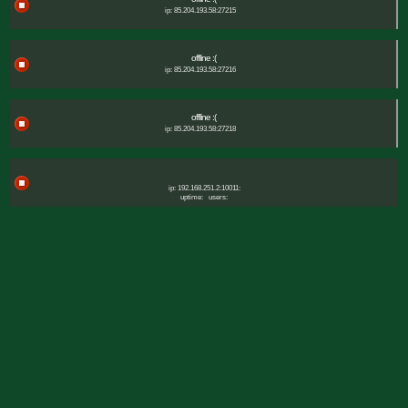
ip: 85.204.193.58:27215
offline :(
ip: 85.204.193.58:27216
offline :(
ip: 85.204.193.58:27218
ip: 192.168.251.2:10011:
uptime:
users: