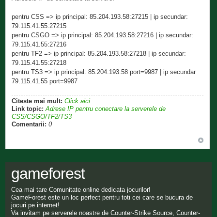
pentru CSS => ip principal: 85.204.193.58:27215 | ip secundar:
79.115.41.55:27215
pentru CSGO => ip principal: 85.204.193.58:27216 | ip secundar:
79.115.41.55:27216
pentru TF2 => ip principal: 85.204.193.58:27218 | ip secundar:
79.115.41.55:27218
pentru TS3 => ip principal: 85.204.193.58 port=9987 | ip secundar
79.115.41.55 port=9987
Citeste mai mult:
Click aici
Link topic:
Adrese IP pentru conectare la serverele de
CSS/CSGO/TF2/TS3
Comentarii:
0
gameforest
Cea mai tare Comunitate online dedicata jocurilor!
GameForest este un loc perfect pentru toti cei care se bucura de
jocuri pe internet!
Va invitam pe serverele noastre de Counter-Strike Source, Counter-