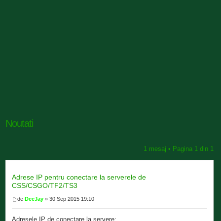
Noutati
1 mesaj • Pagina
1
din
1
Adrese IP pentru conectare la serverele de
CSS/CSGO/TF2/TS3
de
DeeJay
» 30 Sep 2015 19:10
Adresele IP de conectare la servere: