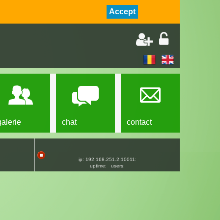
Accept
galerie
chat
contact
ip: 192.168.251.2:10011:
uptime:
users: