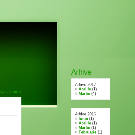
Arhive
Arhive 2017
Aprilie
(1)
agina
1
din
1
Martie
(4)
Arhive 2016
Iunie
(1)
Aprilie
(1)
Martie
(1)
Februarie
(1)