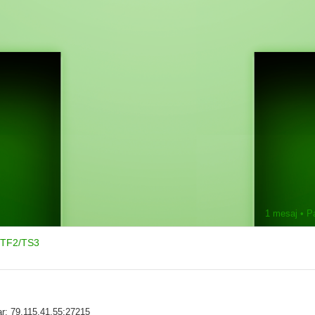
1 mesaj • P
O/TF2/TS3
ar: 79.115.41.55:27215