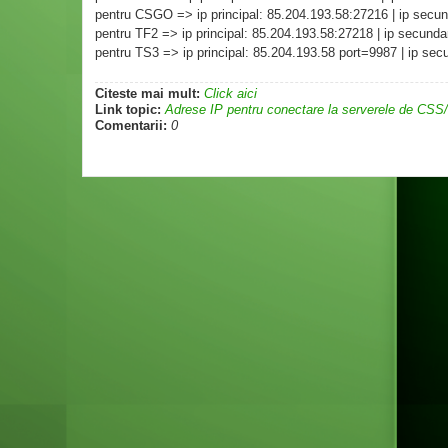
pentru CSGO => ip principal: 85.204.193.58:27216 | ip secu
pentru TF2 => ip principal: 85.204.193.58:27218 | ip secund
pentru TS3 => ip principal: 85.204.193.58 port=9987 | ip se
Citeste mai mult:
Click aici
Link topic:
Adrese IP pentru conectare la serverele de C
Comentarii:
0