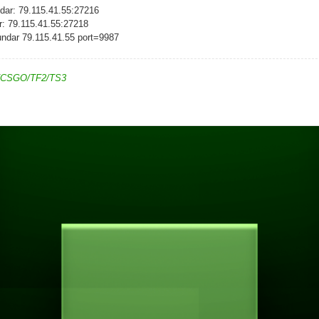
ndar: 79.115.41.55:27216
ar: 79.115.41.55:27218
cundar 79.115.41.55 port=9987
SS/CSGO/TF2/TS3