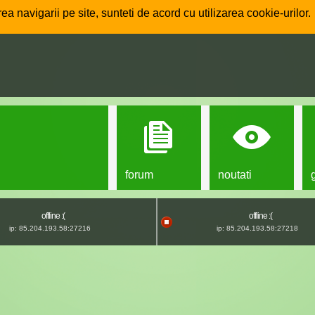
ea navigarii pe site, sunteti de acord cu utilizarea cookie-urilor.
forum
noutati
offline :(
offline :(
ip: 85.204.193.58:27216
ip: 85.204.193.58:27218