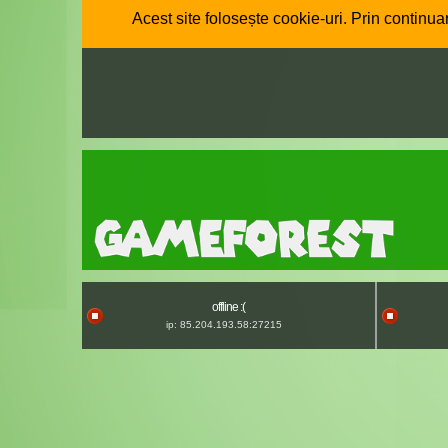
Acest site folosește cookie-uri. Prin continuar
offline :(
ip: 85.204.193.58:27215