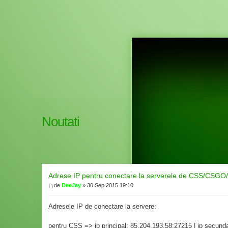
Noutati
Adrese IP pentru conectare la serverele de CSS/CSG
de
DeeJay
» 30 Sep 2015 19:10
Adresele IP de conectare la servere:
pentru CSS => ip principal: 85.204.193.58:27215 | ip secund