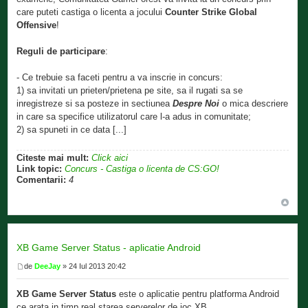
care puteti castiga o licenta a jocului
Counter Strike Global
Offensive
!
Reguli de participare
:
- Ce trebuie sa faceti pentru a va inscrie in concurs:
1) sa invitati un prieten/prietena pe site, sa il rugati sa se
inregistreze si sa posteze in sectiunea
Despre Noi
o mica descriere
in care sa specifice utilizatorul care l-a adus in comunitate;
2) sa spuneti in ce data [...]
Citeste mai mult:
Click aici
Link topic:
Concurs - Castiga o licenta de CS:GO!
Comentarii:
4
XB Game Server Status - aplicatie Android
de
DeeJay
» 24 Iul 2013 20:42
XB Game Server Status
este o aplicatie pentru platforma Android
ce arata in timp real starea serverelor de joc XB.