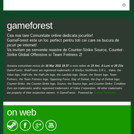
gameforest
Cea mai tare Comunitate online dedicata jocurilor!
GameForest este un loc perfect pentru toti cei care se bucura de
jocuri pe internet!
Va invitam pe serverele noastre de Counter-Strike Source, Counter-
Strike Global Offensive si Team Fortress 2!
Aceasta comunitate exista din
16 Mar 2011 19:37
si este online de
15 Ani, 4 Luni si 29 Zile
GameForest, WebForest are registered trademarks of IDeSys NetWorks S.R.L., Valve, the
Valve logo, Half-Life, the Half-Life logo, the Lambda logo, Steam, the Steam logo, Team
Fortress, the Team Fortress logo, Opposing Force, Day of Defeat, the Day of Defeat logo,
Counter-Strike, the Counter-Strike logo, Source, the Source logo, and Counter-Strike: Condition
Zero are trademarks and/or registered trademarks of Valve Corporation. All other trademarks
are property of their respective owners. © GameForest Powered by
IDeSys NetWorks
on web