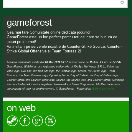
gameforest
Cea mai tare Comunitate online dedicata jocurilor!
GameForest este un loc perfect pentru toti cei care se bucura de
jocuri pe internet!
Va invitam pe serverele noastre de Counter-Strike Source, Counter-
Strike Global Offensive si Team Fortress 2!
Aceasta comunitate exista din
16 Mar 2011 19:37
si este online de
15 Ani, 4 Luni si 27 Zile
GameForest, WebForest are registered trademarks of IDeSys NetWorks S.R.L., Valve, the
Valve logo, Half-Life, the Half-Life logo, the Lambda logo, Steam, the Steam logo, Team
Fortress, the Team Fortress logo, Opposing Force, Day of Defeat, the Day of Defeat logo,
Counter-Strike, the Counter-Strike logo, Source, the Source logo, and Counter-Strike: Condition
Zero are trademarks and/or registered trademarks of Valve Corporation. All other trademarks
are property of their respective owners. © GameForest Powered by
IDeSys NetWorks
on web