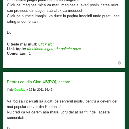
Click pe imaginea mica va mari imaginea si aveti posibilitatea next
sau previous din sageti sau click cu mouseul
Click pe numele imaginii va duce in pagina imaginii unde puteti lasa
rating si comentarii.
DJ
Citeste mai mult:
Click aici
Link topic:
Modificari legate de galerie poze
Comentarii:
1
Pentru cei din Clan XB[RO], citeste..
de
DeeJay
» 12 Iul 2011 16:49
Va rog sa incercati sa jucati pe serverul nostru pentru a deveni cel
mai popular server din Romania!
Nu cred ca va cerem asa mare lucru decat sa fiti fideli acestei
comunitati..
DJ