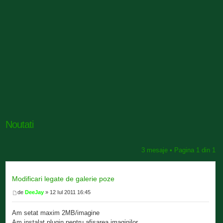
Noutati
3 mesaje • Pagina
1
din
1
Modificari legate de galerie poze
de
DeeJay
» 12 Iul 2011 16:45
Am setat maxim 2MB/imagine
Am instalat plugin pentru afisarea imaginilor