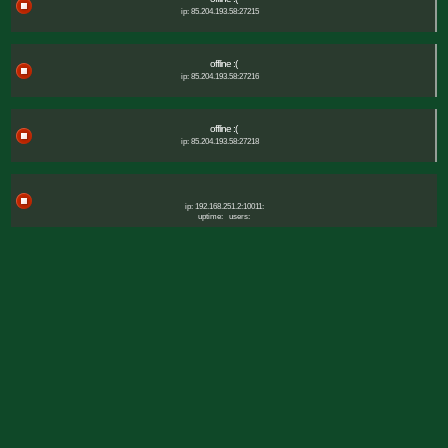
ip: 85.204.193.58:27215
offline :(
ip: 85.204.193.58:27216
offline :(
ip: 85.204.193.58:27218
ip: 192.168.251.2:10011:
uptime:
users: