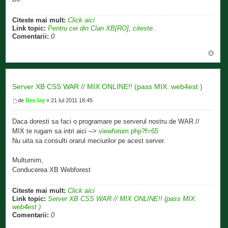
Citeste mai mult:
Click aici
Link topic:
Pentru cei din Clan XB[RO], citeste..
Comentarii:
0
Server XB CSS WAR // MIX ONLINE!! (pass MIX: web4est )
de
DeeJay
» 21 Iul 2011 18:45
Daca doresti sa faci o programare pe serverul nostru de WAR //
MIX te rugam sa intri aici -->
viewforum.php?f=65
Nu uita sa consulti orarul meciurilor pe acest server.
Multumim,
Conducerea XB Webforest
Citeste mai mult:
Click aici
Link topic:
Server XB CSS WAR // MIX ONLINE!! (pass MIX:
web4est )
Comentarii:
0