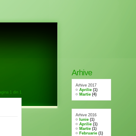
Arhive
Arhive 2017
Aprilie
(1)
agina
1
din
1
Martie
(4)
Arhive 2016
Iunie
(1)
Aprilie
(1)
Martie
(1)
Februarie
(1)