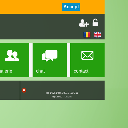
Accept
galerie
chat
contact
ip: 192.168.251.2:10011:
uptime:
users: