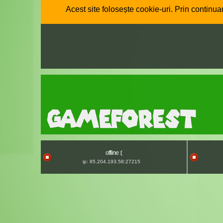
Acest site folosește cookie-uri. Prin continuar
offline :(
ip: 85.204.193.58:27215