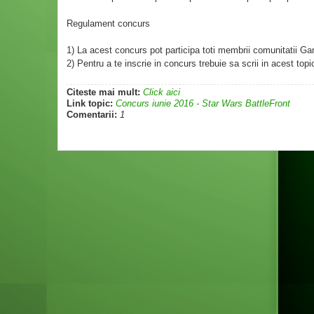
Regulament concurs
1) La acest concurs pot participa toti membrii comunitatii G
2) Pentru a te inscrie in concurs trebuie sa scrii in acest top
Citeste mai mult:
Click aici
Link topic:
Concurs iunie 2016 - Star Wars BattleFront
Comentarii:
1