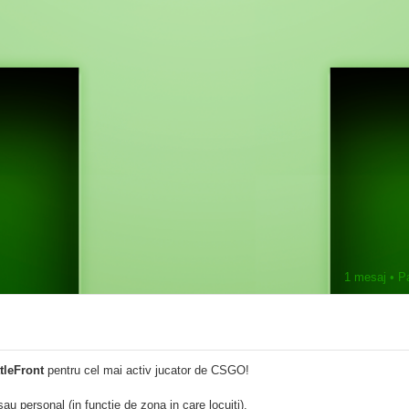
1 mesaj • P
tleFront
pentru cel mai activ jucator de CSGO!
au personal (in functie de zona in care locuiti).