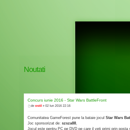
Noutati
Concurs iunie 2016 - Star Wars BattleFront
de
ostil
» 02 Iun 2016 22:16
Comunitatea GameForest pune la bataie jocul
Star Wars Bat
Joc sponsorizat de:
szsza88
,
Jocul este pentru PC pe DVD pe care il veti primi prin posta s