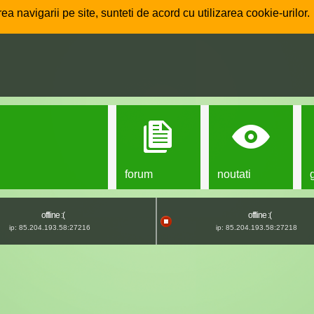
ea navigarii pe site, sunteti de acord cu utilizarea cookie-urilor.
forum
noutati
offline :(
offline :(
ip: 85.204.193.58:27216
ip: 85.204.193.58:27218