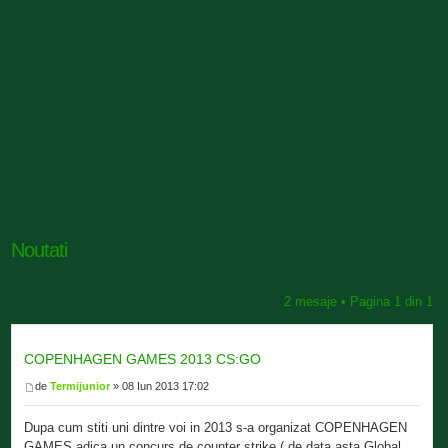
Noutati
2 mesaje • Pagina
1
din
1
COPENHAGEN GAMES 2013 CS:GO
de
Termijunior
» 08 Iun 2013 17:02
Dupa cum stiti uni dintre voi in 2013 s-a organizat COPENHAGEN
GAMES adica un concurs de counter strike ( de data asta Global