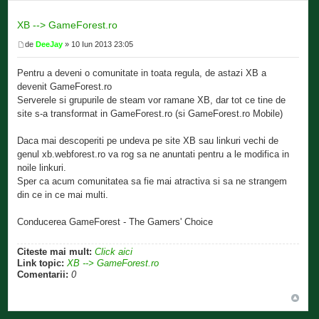
XB --> GameForest.ro
de
DeeJay
» 10 Iun 2013 23:05
Pentru a deveni o comunitate in toata regula, de astazi XB a
devenit GameForest.ro
Serverele si grupurile de steam vor ramane XB, dar tot ce tine de
site s-a transformat in GameForest.ro (si GameForest.ro Mobile)
Daca mai descoperiti pe undeva pe site XB sau linkuri vechi de
genul xb.webforest.ro va rog sa ne anuntati pentru a le modifica in
noile linkuri.
Sper ca acum comunitatea sa fie mai atractiva si sa ne strangem
din ce in ce mai multi.
Conducerea GameForest - The Gamers' Choice
Citeste mai mult:
Click aici
Link topic:
XB --> GameForest.ro
Comentarii:
0