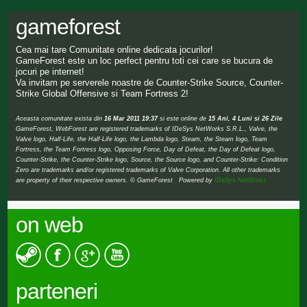
gameforest
Cea mai tare Comunitate online dedicata jocurilor!
GameForest este un loc perfect pentru toti cei care se bucura de
jocuri pe internet!
Va invitam pe serverele noastre de Counter-Strike Source, Counter-
Strike Global Offensive si Team Fortress 2!
Aceasta comunitate exista din
16 Mar 2011 19:37
si este online de
15 Ani, 4 Luni si 26 Zile
GameForest, WebForest are registered trademarks of IDeSys NetWorks S.R.L., Valve, the
Valve logo, Half-Life, the Half-Life logo, the Lambda logo, Steam, the Steam logo, Team
Fortress, the Team Fortress logo, Opposing Force, Day of Defeat, the Day of Defeat logo,
Counter-Strike, the Counter-Strike logo, Source, the Source logo, and Counter-Strike: Condition
Zero are trademarks and/or registered trademarks of Valve Corporation. All other trademarks
are property of their respective owners. © GameForest Powered by
IDeSys NetWorks
on web
parteneri