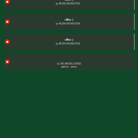
ip: 85.204.193.58:27215
offline :(
ip: 85.204.193.58:27216
offline :(
ip: 85.204.193.58:27218
ip: 192.168.251.2:10011:
uptime:
users: