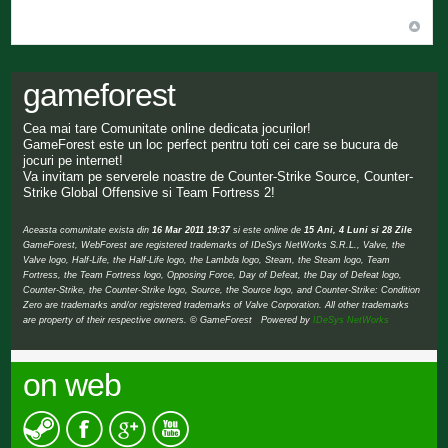
gameforest
Cea mai tare Comunitate online dedicata jocurilor!
GameForest este un loc perfect pentru toti cei care se bucura de
jocuri pe internet!
Va invitam pe serverele noastre de Counter-Strike Source, Counter-
Strike Global Offensive si Team Fortress 2!
Aceasta comunitate exista din
16 Mar 2011 19:37
si este online de
15 Ani, 4 Luni si 28 Zile
GameForest, WebForest are registered trademarks of IDeSys NetWorks S.R.L., Valve, the
Valve logo, Half-Life, the Half-Life logo, the Lambda logo, Steam, the Steam logo, Team
Fortress, the Team Fortress logo, Opposing Force, Day of Defeat, the Day of Defeat logo,
Counter-Strike, the Counter-Strike logo, Source, the Source logo, and Counter-Strike: Condition
Zero are trademarks and/or registered trademarks of Valve Corporation. All other trademarks
are property of their respective owners. © GameForest Powered by
IDeSys NetWorks
on web