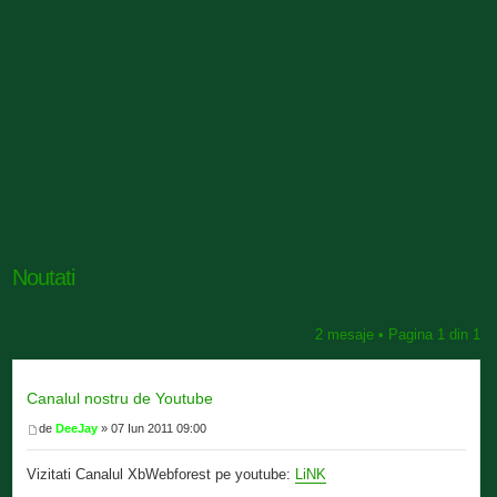
Noutati
2 mesaje • Pagina
1
din
1
Canalul nostru de Youtube
de
DeeJay
» 07 Iun 2011 09:00
Vizitati Canalul XbWebforest pe youtube:
LiNK