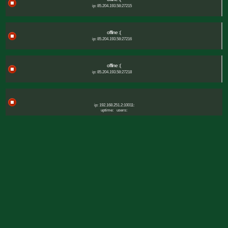
ip: 85.204.193.58:27215
offline :(
ip: 85.204.193.58:27216
offline :(
ip: 85.204.193.58:27218
ip: 192.168.251.2:10011:
uptime:
users: