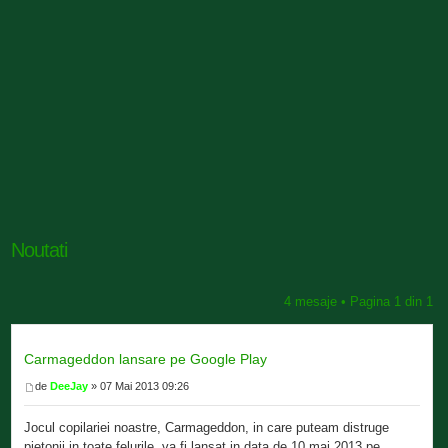
Noutati
4 mesaje • Pagina
1
din
1
Carmageddon lansare pe Google Play
de
DeeJay
» 07 Mai 2013 09:26
Jocul copilariei noastre, Carmageddon, in care puteam distruge
pietonii in toate felurile, va fi lansat in data de 10 mai 2013 pe