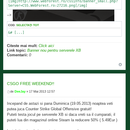
[img]http://www.webforest.ro/cssinfo/banner_small.php?
Server=CSS.WebForest.ro:27216.png[/img]
-->
COD:
SELECTAŢI TOT
&# [...]
Citeste mai mult:
Click aici
Link topic:
Banner nou pentru serverele XB
Comentarii:
0
CSGO FREE WEEKEND!!
de
DeeJay
» 17 Mai 2013 12:57
Incepand de astazi si pana Duminica (19.05.2013) noaptea veti
putea juca Counter Strike Global Offensive gratuit!
Puteti testa jocul pe serverele XB si daca vreti sa il cumparati, il
puteti lua din magazinul online Steam la reducere 50% ( 5.49Eur )