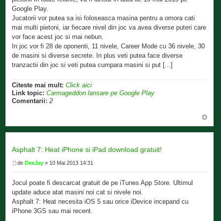
Google Play.
Jucatorii vor putea sa isi foloseasca masina pentru a omora cati
mai multi pietoni, iar fiecare nivel din joc va avea diverse puteri care
vor face acest joc si mai nebun.
In joc vor fi 28 de oponenti, 11 nivele, Career Mode cu 36 nivele, 30
de masini si diverse secrete. In plus veti putea face diverse
tranzactii din joc si veti putea cumpara masini si put [...]
Citeste mai mult:
Click aici
Link topic:
Carmageddon lansare pe Google Play
Comentarii:
2
Asphalt 7: Heat iPhone si iPad download gratuit!
de
DeeJay
» 10 Mai 2013 14:31
Jocul poate fi descarcat gratuit de pe iTunes App Store. Ultimul
update aduce atat masini noi cat si nivele noi.
Asphalt 7: Heat necesita iOS 5 sau orice iDevice incepand cu
iPhone 3GS sau mai recent.