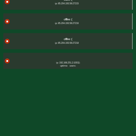
ip: 85.204.193.58:27215
offline :(
ip: 85.204.193.58:27216
offline :(
ip: 85.204.193.58:27218
ip: 192.168.251.2:10011:
uptime:
users: