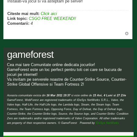
Instalati-va jocul si va asteptam pe server!
Citeste mai mult:
Click aici
Link topic:
CSGO FREE WEEKEND!!
Comentarii:
4
gameforest
Cea mai tare Comunitate online dedicata jocurilor!
GameForest este un loc perfect pentru toti cei care se bucura de
jocuri pe internet!
Va invitam pe serverele noastre de Counter-Strike Source, Counter-
Strike Global Offensive si Team Fortress 2!
Aceasta comunitate exista din
16 Mar 2011 19:37
si este online de
15 Ani, 4 Luni si 27 Zile
GameForest, WebForest are registered trademarks of IDeSys NetWorks S.R.L., Valve, the
Valve logo, Half-Life, the Half-Life logo, the Lambda logo, Steam, the Steam logo, Team
Fortress, the Team Fortress logo, Opposing Force, Day of Defeat, the Day of Defeat logo,
Counter-Strike, the Counter-Strike logo, Source, the Source logo, and Counter-Strike: Condition
Zero are trademarks and/or registered trademarks of Valve Corporation. All other trademarks
are property of their respective owners. © GameForest Powered by
IDeSys NetWorks