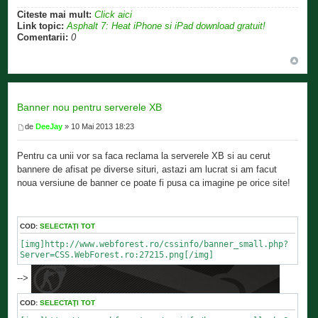
Citeste mai mult:
Click aici
Link topic:
Asphalt 7: Heat iPhone si iPad download gratuit!
Comentarii:
0
Banner nou pentru serverele XB
de
DeeJay
» 10 Mai 2013 18:23
Pentru ca unii vor sa faca reclama la serverele XB si au cerut
bannere de afisat pe diverse situri, astazi am lucrat si am facut
noua versiune de banner ce poate fi pusa ca imagine pe orice site!
COD:
SELECTAŢI TOT
[img]http://www.webforest.ro/cssinfo/banner_small.php?
Server=CSS.WebForest.ro:27215.png[/img]
-->
COD:
SELECTAŢI TOT