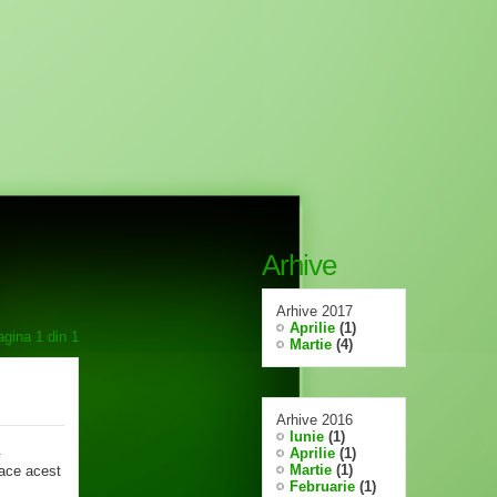
Arhive
Arhive 2017
Aprilie
(1)
agina
1
din
1
Martie
(4)
Arhive 2016
Iunie
(1)
.
Aprilie
(1)
Martie
(1)
face acest
Februarie
(1)