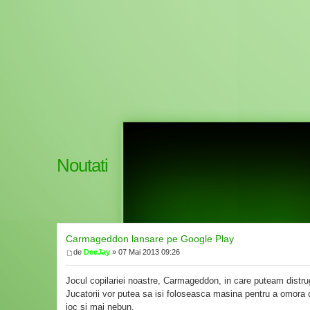
Noutati
Carmageddon lansare pe Google Play
de
DeeJay
» 07 Mai 2013 09:26
Jocul copilariei noastre, Carmageddon, in care puteam distruge
Jucatorii vor putea sa isi foloseasca masina pentru a omora ca
joc si mai nebun.