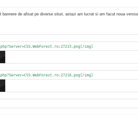
t bannere de afisat pe diverse situri, astazi am lucrat si am facut noua versi
.php?Server=CSS.WebForest.ro:27215.png[/img]
.php?Server=CSS.WebForest.ro:27216.png[/img]