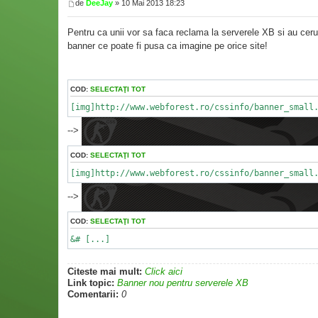
de
DeeJay
» 10 Mai 2013 18:23
Pentru ca unii vor sa faca reclama la serverele XB si au ceru
banner ce poate fi pusa ca imagine pe orice site!
COD:
SELECTAŢI TOT
[img]http://www.webforest.ro/cssinfo/banner_small
-->
COD:
SELECTAŢI TOT
[img]http://www.webforest.ro/cssinfo/banner_small
-->
COD:
SELECTAŢI TOT
&# [...]
Citeste mai mult:
Click aici
Link topic:
Banner nou pentru serverele XB
Comentarii:
0