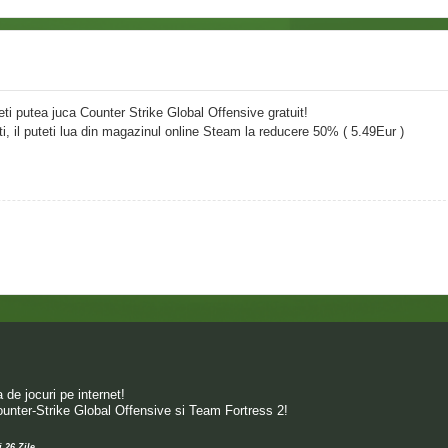
i putea juca Counter Strike Global Offensive gratuit!
ti, il puteti lua din magazinul online Steam la reducere 50% ( 5.49Eur )
de jocuri pe internet!
unter-Strike Global Offensive si Team Fortress 2!
i 26 Zile