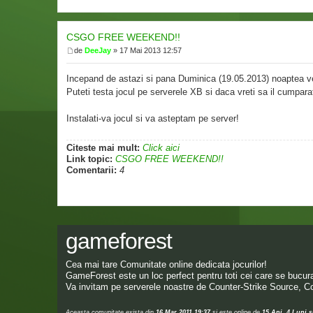
CSGO FREE WEEKEND!!
de
DeeJay
» 17 Mai 2013 12:57
Incepand de astazi si pana Duminica (19.05.2013) noaptea vet
Puteti testa jocul pe serverele XB si daca vreti sa il cumpara
Instalati-va jocul si va asteptam pe server!
Citeste mai mult:
Click aici
Link topic:
CSGO FREE WEEKEND!!
Comentarii:
4
gameforest
Cea mai tare Comunitate online dedicata jocurilor!
GameForest este un loc perfect pentru toti cei care se bucura 
Va invitam pe serverele noastre de Counter-Strike Source, Co
Aceasta comunitate exista din
16 Mar 2011 19:37
si este online de
15 Ani, 4 Luni s