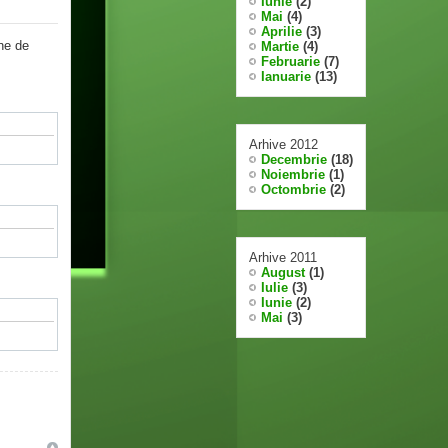
Iunie
(2)
Mai
(4)
Aprilie
(3)
une de
Martie
(4)
Februarie
(7)
Ianuarie
(13)
Arhive 2012
Decembrie
(18)
Noiembrie
(1)
Octombrie
(2)
Arhive 2011
August
(1)
Iulie
(3)
Iunie
(2)
Mai
(3)