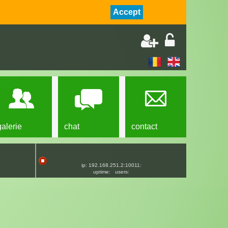
Accept
galerie
chat
contact
ip: 192.168.251.2:10011:
uptime:
users: