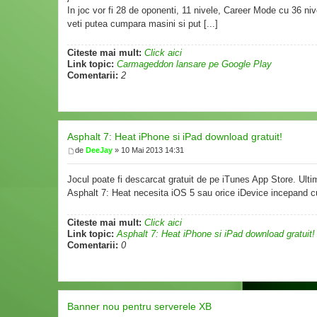
In joc vor fi 28 de oponenti, 11 nivele, Career Mode cu 36 nive
veti putea cumpara masini si put [...]
Citeste mai mult:
Click aici
Link topic:
Carmageddon lansare pe Google Play
Comentarii:
2
Asphalt 7: Heat iPhone si iPad download gratuit!
de
DeeJay
» 10 Mai 2013 14:31
Jocul poate fi descarcat gratuit de pe iTunes App Store. Ultim
Asphalt 7: Heat necesita iOS 5 sau orice iDevice incepand 
Citeste mai mult:
Click aici
Link topic:
Asphalt 7: Heat iPhone si iPad download gratuit!
Comentarii:
0
Banner nou pentru serverele XB