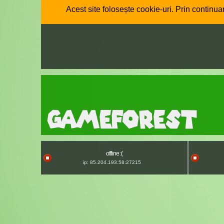
Acest site folosește cookie-uri. Prin continuar
offline :(
ip: 85.204.193.58:27215