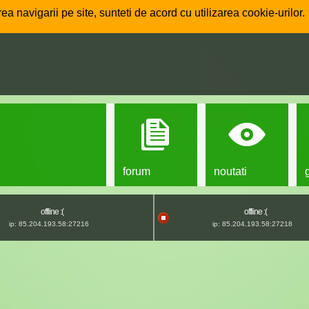
ea navigarii pe site, sunteti de acord cu utilizarea cookie-urilor.
forum
noutati
offline :(
offline :(
ip: 85.204.193.58:27216
ip: 85.204.193.58:27218