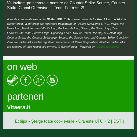
Va invitam pe serverele noastre de Counter-Strike Source, Counter-
Strike Global Offensive si Team Fortress 2!
Aceasta comunitate exista din
16 Mar 2011 19:37
si este online de
15 Ani, 4 Luni si 28 Zile
GameForest, WebForest are registered trademarks of IDeSys NetWorks S.R.L., Valve, the
Valve logo, Half-Life, the Half-Life logo, the Lambda logo, Steam, the Steam logo, Team
Fortress, the Team Fortress logo, Opposing Force, Day of Defeat, the Day of Defeat logo,
Counter-Strike, the Counter-Strike logo, Source, the Source logo, and Counter-Strike: Condition
Zero are trademarks and/or registered trademarks of Valve Corporation. All other trademarks
are property of their respective owners. © GameForest Powered by
IDeSys NetWorks
on web
parteneri
Vitaera.it
Echipa
•
Şterge toate cookie-urile
• Ora este UTC + 2 [
DST
]