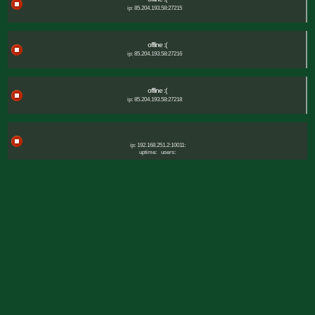
ip: 85.204.193.58:27215
offline :(
ip: 85.204.193.58:27216
offline :(
ip: 85.204.193.58:27218
ip: 192.168.251.2:10011:
uptime:
users: