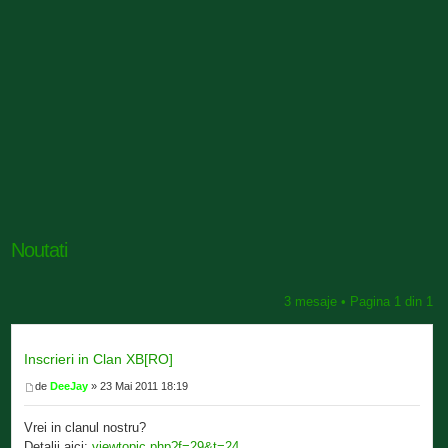
Noutati
3 mesaje • Pagina
1
din
1
Inscrieri in Clan XB[RO]
de
DeeJay
» 23 Mai 2011 18:19
Vrei in clanul nostru?
Detalii aici:
viewtopic.php?f=29&t=24