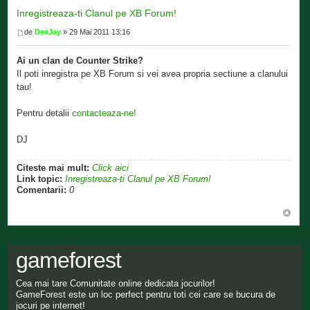
Inregistreaza-ti Clanul pe XB Forum!
de
DeeJay
» 29 Mai 2011 13:16
Ai un clan de Counter Strike?
Il poti inregistra pe XB Forum si vei avea propria sectiune a clanului
tau!
Pentru detalii
contacteaza-ne!
DJ
Citeste mai mult:
Click aici
Link topic:
Inregistreaza-ti Clanul pe XB Forum!
Comentarii:
0
gameforest
Cea mai tare Comunitate online dedicata jocurilor!
GameForest este un loc perfect pentru toti cei care se bucura de
jocuri pe internet!