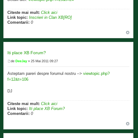
Citeste mai mult:
Click aici
Link topic:
Inscrieri in Clan XB[RO]
Comentarii:
0
Iti place XB Forum?
de
DeeJay
» 25 Mai 2011 09:27
Asteptam pareri despre forumul nostru -->
viewtopic.php?
f=12&t=106
DJ
Citeste mai mult:
Click aici
Link topic:
Iti place XB Forum?
Comentarii:
0