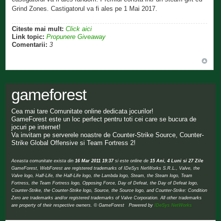
Grind Zones. Castigatorul va fi ales pe 1 Mai 2017.
Citeste mai mult:
Click aici
Link topic:
Propunere Giveaway
Comentarii:
3
gameforest
Cea mai tare Comunitate online dedicata jocurilor!
GameForest este un loc perfect pentru toti cei care se bucura de
jocuri pe internet!
Va invitam pe serverele noastre de Counter-Strike Source, Counter-
Strike Global Offensive si Team Fortress 2!
Aceasta comunitate exista din
16 Mar 2011 19:37
si este online de
15 Ani, 4 Luni si 27 Zile
GameForest, WebForest are registered trademarks of IDeSys NetWorks S.R.L., Valve, the
Valve logo, Half-Life, the Half-Life logo, the Lambda logo, Steam, the Steam logo, Team
Fortress, the Team Fortress logo, Opposing Force, Day of Defeat, the Day of Defeat logo,
Counter-Strike, the Counter-Strike logo, Source, the Source logo, and Counter-Strike: Condition
Zero are trademarks and/or registered trademarks of Valve Corporation. All other trademarks
are property of their respective owners. © GameForest Powered by
IDeSys NetWorks