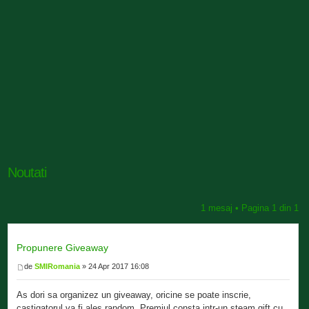
Noutati
1 mesaj • Pagina
1
din
1
Propunere Giveaway
de
SMIRomania
» 24 Apr 2017 16:08
As dori sa organizez un giveaway, oricine se poate inscrie,
castigatorul va fi ales random. Premiul consta intr-un steam gift cu