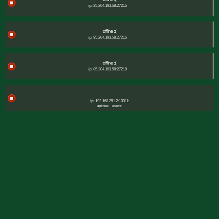
ip: 85.204.193.58:27215
offline :(
ip: 85.204.193.58:27216
offline :(
ip: 85.204.193.58:27218
ip: 192.168.251.2:10011:
uptime:
users: