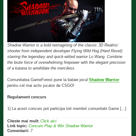
Shadow Warrior is a bold reimagining of the classic 3D Realms’
shooter from independent developer Flying Wild Hog (Hard Reset)
starring the legendary and quick-witted warrior Lo Wang. Combine
the brute force of overwhelming firepower with the elegant precision
of a katana to annihilate the merciless.
Comunitatea GameForest pune la bataie jocul
Shadow Warrior
pentru cel mai activ jucator de CSGO!
Regulament concurs
1) La acest concurs pot participa toti membrii comunitatii Game [...]
Citeste mai mult:
Click aici
Link topic:
Concurs Play & Win Shadow Warrior
Comentarii:
7