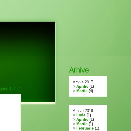
Arhive
Arhive 2017
Aprilie
(1)
agina
1
din
1
Martie
(4)
Arhive 2016
Iunie
(1)
Aprilie
(1)
Martie
(1)
Februarie
(1)