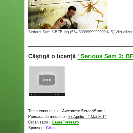
Serious-Sam-3-BFE.jpg (554.3099999999999 KiB) Vizualizat 
__________________________________________________
Câștigă o licență
' Serious Sam 3: BF
----------------------------------------------------------------------------------------
Tema concursului :
Awesome ScreenShot
!
Perioada de înscriere :
27 Aprilie - 4 Mai 2014
.
Organizator :
GameForest.ro
Sponsor :
Criss