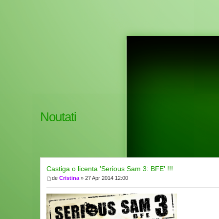
Noutati
Castiga o licenta 'Serious Sam 3: BFE' !!!
de
Cristina
» 27 Apr 2014 12:00