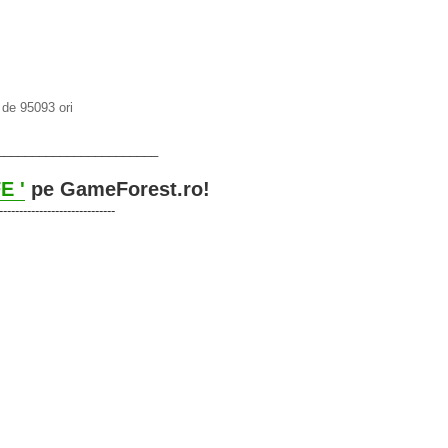
de 95093 ori
_______________________
E '
pe GameForest.ro!
-----------------------------