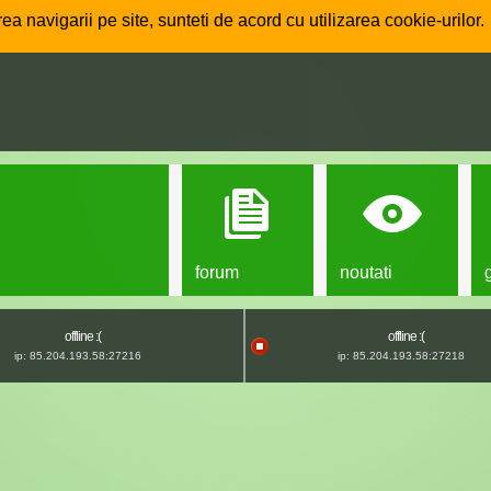
ea navigarii pe site, sunteti de acord cu utilizarea cookie-urilor.
forum
noutati
offline :(
offline :(
ip: 85.204.193.58:27216
ip: 85.204.193.58:27218