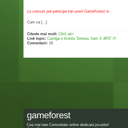
La concurs pot participa toți userii GameForest.ro
.
Cum va [...]
Citeste mai mult:
Click aici
Link topic:
Castiga o licenta 'Serious Sam 3: BFE' !!!
Comentarii:
19
gameforest
Cea mai tare Comunitate online dedicata jocurilor!