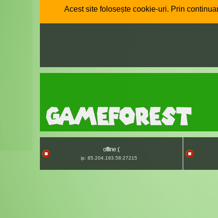
Acest site folosește cookie-uri. Prin continuar
offline :(
ip: 85.204.193.58:27215