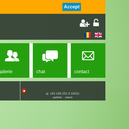
Accept
galerie
chat
contact
ip: 192.168.251.2:10011:
uptime:
users: