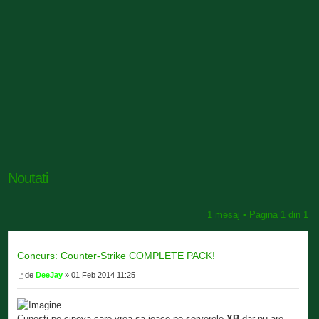
Noutati
1 mesaj • Pagina
1
din
1
Concurs: Counter-Strike COMPLETE PACK!
de
DeeJay
» 01 Feb 2014 11:25
Cunosti pe cineva care vrea sa joace pe serverele
XB
dar nu are