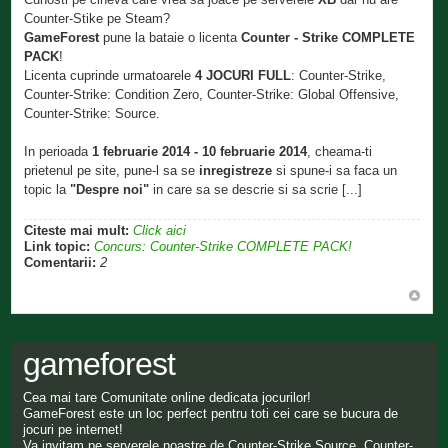
Counter-Stike pe Steam?
GameForest
pune la bataie o licenta
Counter - Strike COMPLETE
PACK
!
Licenta cuprinde urmatoarele
4 JOCURI FULL
: Counter-Strike,
Counter-Strike: Condition Zero, Counter-Strike: Global Offensive,
Counter-Strike: Source.
In perioada
1 februarie 2014 - 10 februarie 2014
, cheama-ti
prietenul pe site, pune-l sa se
inregistreze
si spune-i sa faca un
topic la
"Despre noi"
in care sa se descrie si sa scrie [...]
Citeste mai mult:
Click aici
Link topic:
Concurs: Counter-Strike COMPLETE PACK!
Comentarii:
2
gameforest
Cea mai tare Comunitate online dedicata jocurilor!
GameForest este un loc perfect pentru toti cei care se bucura de
jocuri pe internet!
Va invitam pe serverele noastre de Counter-Strike Source, Counter-