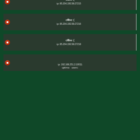
ip: 85.204.193.58:27215
offline :(
ip: 85.204.193.58:27216
offline :(
ip: 85.204.193.58:27218
ip: 192.168.251.2:10011:
uptime:
users: