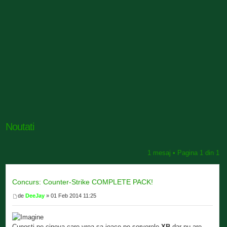
Noutati
1 mesaj • Pagina
1
din
1
Concurs: Counter-Strike COMPLETE PACK!
de
DeeJay
» 01 Feb 2014 11:25
Cunosti pe cineva care vrea sa joace pe serverele
XB
dar nu are