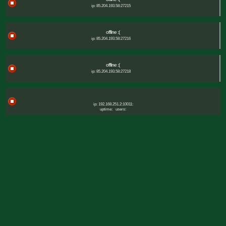
ip: 85.204.193.58:27215
offline :(
ip: 85.204.193.58:27216
offline :(
ip: 85.204.193.58:27218
ip: 192.168.251.2:10011:
uptime:
users: