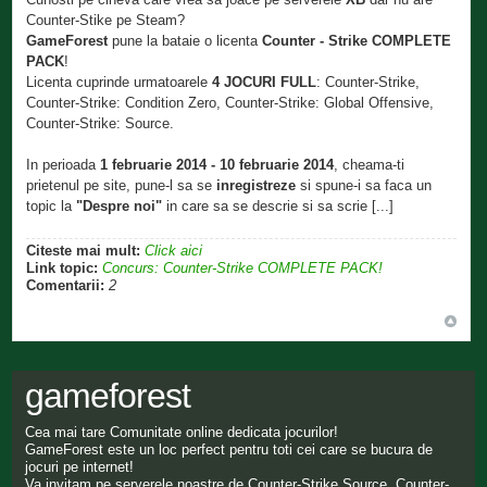
Counter-Stike pe Steam?
GameForest
pune la bataie o licenta
Counter - Strike COMPLETE
PACK
!
Licenta cuprinde urmatoarele
4 JOCURI FULL
: Counter-Strike,
Counter-Strike: Condition Zero, Counter-Strike: Global Offensive,
Counter-Strike: Source.
In perioada
1 februarie 2014 - 10 februarie 2014
, cheama-ti
prietenul pe site, pune-l sa se
inregistreze
si spune-i sa faca un
topic la
"Despre noi"
in care sa se descrie si sa scrie [...]
Citeste mai mult:
Click aici
Link topic:
Concurs: Counter-Strike COMPLETE PACK!
Comentarii:
2
gameforest
Cea mai tare Comunitate online dedicata jocurilor!
GameForest este un loc perfect pentru toti cei care se bucura de
jocuri pe internet!
Va invitam pe serverele noastre de Counter-Strike Source, Counter-