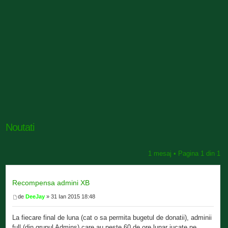
Noutati
1 mesaj • Pagina
1
din
1
Recompensa admini XB
de
DeeJay
» 31 Ian 2015 18:48
La fiecare final de luna (cat o sa permita bugetul de donatii), adminii
full (din grupul Admins) care au peste 60 de ore lunar jucate pe