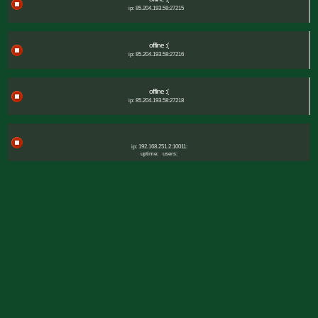
ip: 85.204.193.58:27215
offline :(
ip: 85.204.193.58:27216
offline :(
ip: 85.204.193.58:27218
ip: 192.168.251.2:10011:
uptime:
users: