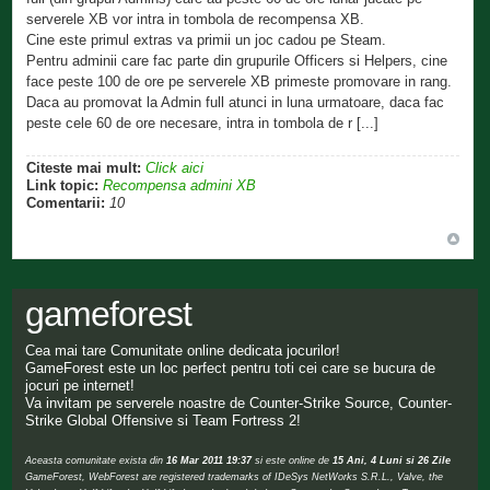
serverele XB vor intra in tombola de recompensa XB.
Cine este primul extras va primii un joc cadou pe Steam.
Pentru adminii care fac parte din grupurile Officers si Helpers, cine
face peste 100 de ore pe serverele XB primeste promovare in rang.
Daca au promovat la Admin full atunci in luna urmatoare, daca fac
peste cele 60 de ore necesare, intra in tombola de r [...]
Citeste mai mult:
Click aici
Link topic:
Recompensa admini XB
Comentarii:
10
gameforest
Cea mai tare Comunitate online dedicata jocurilor!
GameForest este un loc perfect pentru toti cei care se bucura de
jocuri pe internet!
Va invitam pe serverele noastre de Counter-Strike Source, Counter-
Strike Global Offensive si Team Fortress 2!
Aceasta comunitate exista din
16 Mar 2011 19:37
si este online de
15 Ani, 4 Luni si 26 Zile
GameForest, WebForest are registered trademarks of IDeSys NetWorks S.R.L., Valve, the