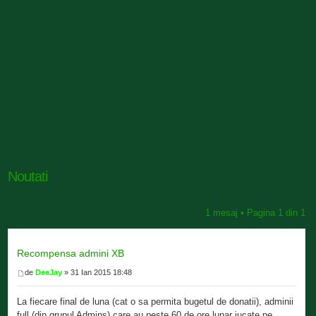
Noutati
1 mesaj • Pagina
1
din
1
Recompensa admini XB
de
DeeJay
» 31 Ian 2015 18:48
La fiecare final de luna (cat o sa permita bugetul de donatii), adminii
full (din grupul Admins) care au peste 60 de ore lunar jucate pe