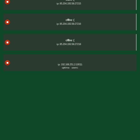
ip: 85.204.193.58:27215
offline :(
ip: 85.204.193.58:27216
offline :(
ip: 85.204.193.58:27218
ip: 192.168.251.2:10011:
uptime:
users: