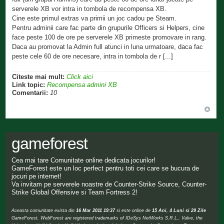
serverele XB vor intra in tombola de recompensa XB.
Cine este primul extras va primii un joc cadou pe Steam.
Pentru adminii care fac parte din grupurile Officers si Helpers, cine
face peste 100 de ore pe serverele XB primeste promovare in rang.
Daca au promovat la Admin full atunci in luna urmatoare, daca fac
peste cele 60 de ore necesare, intra in tombola de r [...]
Citeste mai mult:
Click aici
Link topic:
Recompensa admini XB
Comentarii:
10
gameforest
Cea mai tare Comunitate online dedicata jocurilor!
GameForest este un loc perfect pentru toti cei care se bucura de
jocuri pe internet!
Va invitam pe serverele noastre de Counter-Strike Source, Counter-
Strike Global Offensive si Team Fortress 2!
Aceasta comunitate exista din
16 Mar 2011 19:37
si este online de
15 Ani, 4 Luni si 29 Zile
GameForest, WebForest are registered trademarks of IDeSys NetWorks S.R.L., Valve, the