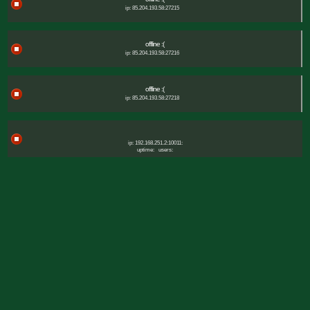
ip: 85.204.193.58:27215
offline :(
ip: 85.204.193.58:27216
offline :(
ip: 85.204.193.58:27218
ip: 192.168.251.2:10011:
uptime:
users: