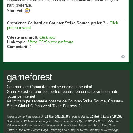
harti preferate.
Start Vot!
Chestionar:
Ce harti de Counter Strike Source preferi?
»
Click
pentru a vota!
Citeste mai mult:
Click aici
Link topic:
Harta CS:Source preferata
Comentarii:
1
gameforest
Cea mai tare Comunitate online dedicata jocurilor!
GameForest este un loc perfect pentru toti cei care se bucura de
jocuri pe internet!
Va invitam pe serverele noastre de Counter-Strike Source, Counter-
Strike Global Offensive si Team Fortress 2!
Aceasta comunitate exista din
16 Mar 2011 19:37
si este online de
15 Ani, 4 Luni si 27 Zile
GameForest, WebForest are registered trademarks of IDeSys NetWorks S.R.L., Valve, the
Valve logo, Half-Life, the Half-Life logo, the Lambda logo, Steam, the Steam logo, Team
Fortress, the Team Fortress logo, Opposing Force, Day of Defeat, the Day of Defeat logo,