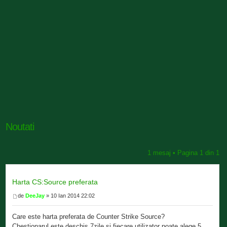
Noutati
1 mesaj • Pagina
1
din
1
Harta CS:Source preferata
de
DeeJay
» 10 Ian 2014 22:02
Care este harta preferata de Counter Strike Source?
Chestionarul este deschis 7zile si fiecare utilizator poate alege 5