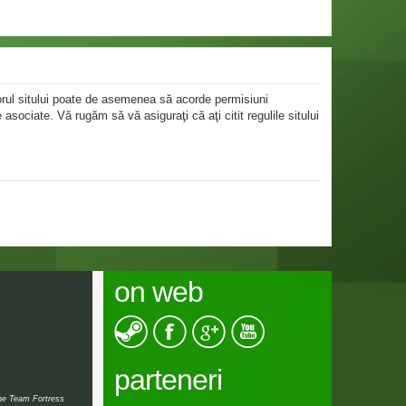
atorul sitului poate de asemenea să acorde permisiuni
le asociate. Vă rugăm să vă asiguraţi că aţi citit regulile sitului
on web
parteneri
the Team Fortress