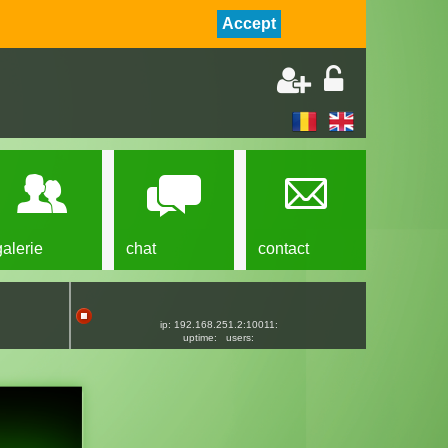
Accept
galerie
chat
contact
ip: 192.168.251.2:10011:
uptime:
users: