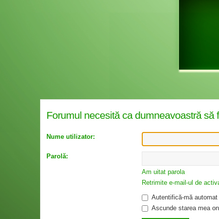
Forumul necesită ca dumneavoastră să fiţi 
Nume utilizator:
Parolă:
Am uitat parola
Retrimite e-mail-ul de activ
Autentifică-mă automat l
Ascunde starea mea onl