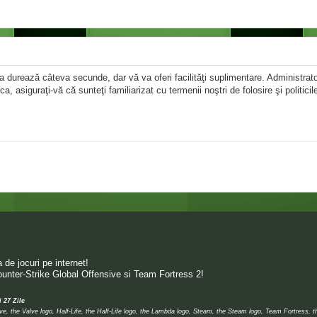
area durează câteva secunde, dar vă va oferi facilităţi suplimentare. Administr
ica, asiguraţi-vă că sunteţi familiarizat cu termenii noştri de folosire şi politici
de jocuri pe internet!
unter-Strike Global Offensive si Team Fortress 2!
i 27 Zile
 the Valve logo, Half-Life, the Half-Life logo, the Lambda logo, Steam, the Steam logo, Team Fortress, 