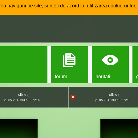
ea navigarii pe site, sunteti de acord cu utilizarea cookie-urilor.
forum
noutati
offline :(
offline :(
ip: 85.204.193.58:27216
ip: 85.204.193.58:27218