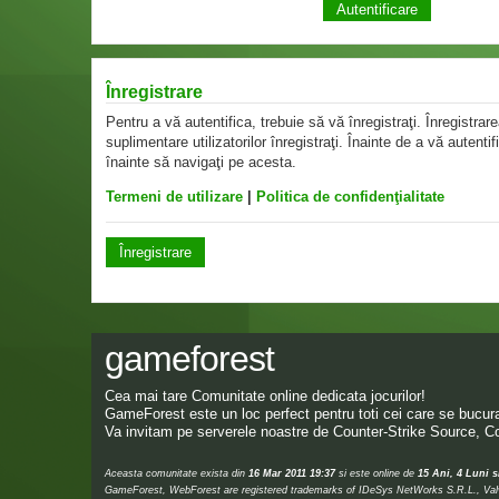
Înregistrare
Pentru a vă autentifica, trebuie să vă înregistraţi. Înregistr
suplimentare utilizatorilor înregistraţi. Înainte de a vă autentif
înainte să navigaţi pe acesta.
Termeni de utilizare
|
Politica de confidenţialitate
Înregistrare
gameforest
Cea mai tare Comunitate online dedicata jocurilor!
GameForest este un loc perfect pentru toti cei care se bucura 
Va invitam pe serverele noastre de Counter-Strike Source, Co
Aceasta comunitate exista din
16 Mar 2011 19:37
si este online de
15 Ani, 4 Luni s
GameForest, WebForest are registered trademarks of IDeSys NetWorks S.R.L., Valve,