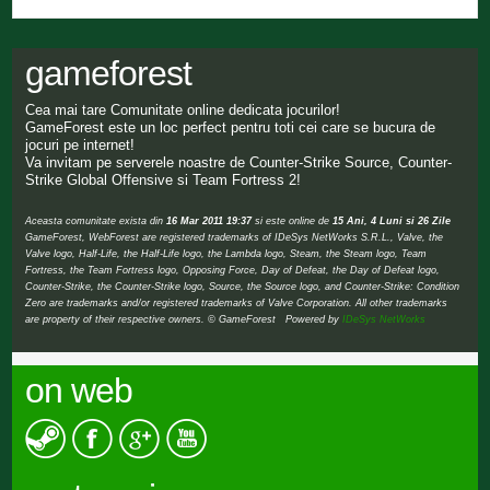
gameforest
Cea mai tare Comunitate online dedicata jocurilor!
GameForest este un loc perfect pentru toti cei care se bucura de
jocuri pe internet!
Va invitam pe serverele noastre de Counter-Strike Source, Counter-
Strike Global Offensive si Team Fortress 2!
Aceasta comunitate exista din
16 Mar 2011 19:37
si este online de
15 Ani, 4 Luni si 26 Zile
GameForest, WebForest are registered trademarks of IDeSys NetWorks S.R.L., Valve, the
Valve logo, Half-Life, the Half-Life logo, the Lambda logo, Steam, the Steam logo, Team
Fortress, the Team Fortress logo, Opposing Force, Day of Defeat, the Day of Defeat logo,
Counter-Strike, the Counter-Strike logo, Source, the Source logo, and Counter-Strike: Condition
Zero are trademarks and/or registered trademarks of Valve Corporation. All other trademarks
are property of their respective owners. © GameForest Powered by
IDeSys NetWorks
on web