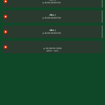
ip: 85.204.193.58:27215
offline :(
ip: 85.204.193.58:27216
offline :(
ip: 85.204.193.58:27218
ip: 192.168.251.2:10011:
uptime:
users: