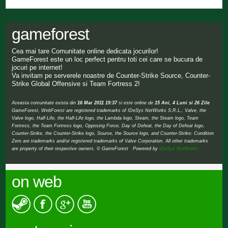
gameforest
Cea mai tare Comunitate online dedicata jocurilor!
GameForest este un loc perfect pentru toti cei care se bucura de
jocuri pe internet!
Va invitam pe serverele noastre de Counter-Strike Source, Counter-
Strike Global Offensive si Team Fortress 2!
Aceasta comunitate exista din
16 Mar 2011 19:37
si este online de
15 Ani, 4 Luni si 26 Zile
GameForest, WebForest are registered trademarks of IDeSys NetWorks S.R.L., Valve, the
Valve logo, Half-Life, the Half-Life logo, the Lambda logo, Steam, the Steam logo, Team
Fortress, the Team Fortress logo, Opposing Force, Day of Defeat, the Day of Defeat logo,
Counter-Strike, the Counter-Strike logo, Source, the Source logo, and Counter-Strike: Condition
Zero are trademarks and/or registered trademarks of Valve Corporation. All other trademarks
are property of their respective owners. © GameForest Powered by
IDeSys NetWorks
on web