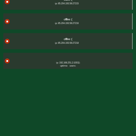
ip: 85.204.193.58:27215
offline :(
ip: 85.204.193.58:27216
offline :(
ip: 85.204.193.58:27218
ip: 192.168.251.2:10011:
uptime:
users: