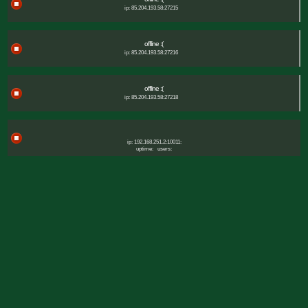
ip: 85.204.193.58:27215
offline :(
ip: 85.204.193.58:27216
offline :(
ip: 85.204.193.58:27218
ip: 192.168.251.2:10011:
uptime:
users: