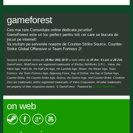
gameforest
Cea mai tare Comunitate online dedicata jocurilor!
GameForest este un loc perfect pentru toti cei care se bucura de
jocuri pe internet!
Va invitam pe serverele noastre de Counter-Strike Source, Counter-
Strike Global Offensive si Team Fortress 2!
Aceasta comunitate exista din
16 Mar 2011 19:37
si este online de
15 Ani, 4 Luni si 26 Zile
GameForest, WebForest are registered trademarks of IDeSys NetWorks S.R.L., Valve, the
Valve logo, Half-Life, the Half-Life logo, the Lambda logo, Steam, the Steam logo, Team
Fortress, the Team Fortress logo, Opposing Force, Day of Defeat, the Day of Defeat logo,
Counter-Strike, the Counter-Strike logo, Source, the Source logo, and Counter-Strike: Condition
Zero are trademarks and/or registered trademarks of Valve Corporation. All other trademarks
are property of their respective owners. © GameForest Powered by
IDeSys NetWorks
on web