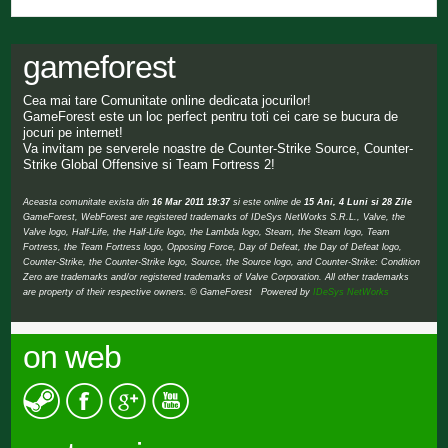
gameforest
Cea mai tare Comunitate online dedicata jocurilor!
GameForest este un loc perfect pentru toti cei care se bucura de
jocuri pe internet!
Va invitam pe serverele noastre de Counter-Strike Source, Counter-
Strike Global Offensive si Team Fortress 2!
Aceasta comunitate exista din
16 Mar 2011 19:37
si este online de
15 Ani, 4 Luni si 28 Zile
GameForest, WebForest are registered trademarks of IDeSys NetWorks S.R.L., Valve, the
Valve logo, Half-Life, the Half-Life logo, the Lambda logo, Steam, the Steam logo, Team
Fortress, the Team Fortress logo, Opposing Force, Day of Defeat, the Day of Defeat logo,
Counter-Strike, the Counter-Strike logo, Source, the Source logo, and Counter-Strike: Condition
Zero are trademarks and/or registered trademarks of Valve Corporation. All other trademarks
are property of their respective owners. © GameForest Powered by
IDeSys NetWorks
on web