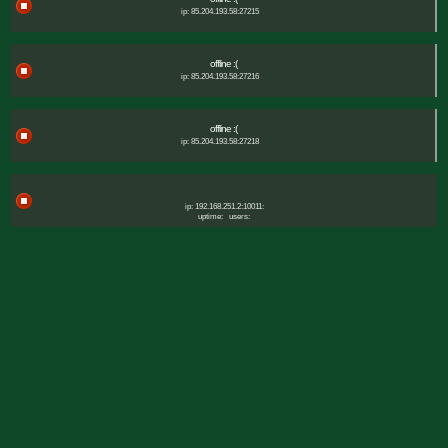
ip: 85.204.193.58:27215
offline :(
ip: 85.204.193.58:27216
offline :(
ip: 85.204.193.58:27218
ip: 192.168.251.2:10011:
uptime:
users: