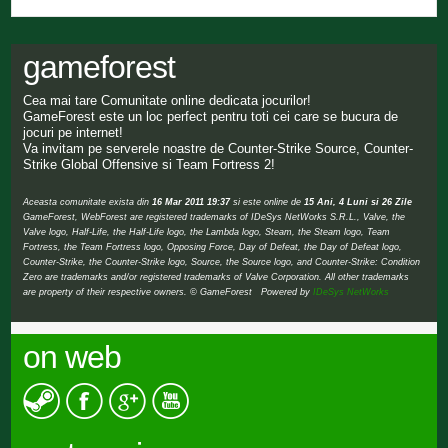
gameforest
Cea mai tare Comunitate online dedicata jocurilor!
GameForest este un loc perfect pentru toti cei care se bucura de
jocuri pe internet!
Va invitam pe serverele noastre de Counter-Strike Source, Counter-
Strike Global Offensive si Team Fortress 2!
Aceasta comunitate exista din
16 Mar 2011 19:37
si este online de
15 Ani, 4 Luni si 26 Zile
GameForest, WebForest are registered trademarks of IDeSys NetWorks S.R.L., Valve, the
Valve logo, Half-Life, the Half-Life logo, the Lambda logo, Steam, the Steam logo, Team
Fortress, the Team Fortress logo, Opposing Force, Day of Defeat, the Day of Defeat logo,
Counter-Strike, the Counter-Strike logo, Source, the Source logo, and Counter-Strike: Condition
Zero are trademarks and/or registered trademarks of Valve Corporation. All other trademarks
are property of their respective owners. © GameForest Powered by
IDeSys NetWorks
on web