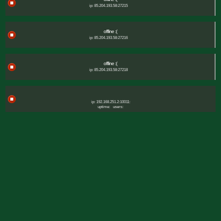
ip: 85.204.193.58:27215
offline :(
ip: 85.204.193.58:27216
offline :(
ip: 85.204.193.58:27218
ip: 192.168.251.2:10011:
uptime:
users: