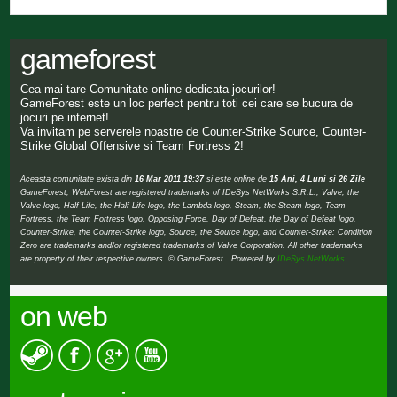
gameforest
Cea mai tare Comunitate online dedicata jocurilor!
GameForest este un loc perfect pentru toti cei care se bucura de
jocuri pe internet!
Va invitam pe serverele noastre de Counter-Strike Source, Counter-
Strike Global Offensive si Team Fortress 2!
Aceasta comunitate exista din
16 Mar 2011 19:37
si este online de
15 Ani, 4 Luni si 26 Zile
GameForest, WebForest are registered trademarks of IDeSys NetWorks S.R.L., Valve, the
Valve logo, Half-Life, the Half-Life logo, the Lambda logo, Steam, the Steam logo, Team
Fortress, the Team Fortress logo, Opposing Force, Day of Defeat, the Day of Defeat logo,
Counter-Strike, the Counter-Strike logo, Source, the Source logo, and Counter-Strike: Condition
Zero are trademarks and/or registered trademarks of Valve Corporation. All other trademarks
are property of their respective owners. © GameForest Powered by
IDeSys NetWorks
on web