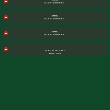
ip: 85.204.193.58:27215
offline :(
ip: 85.204.193.58:27216
offline :(
ip: 85.204.193.58:27218
ip: 192.168.251.2:10011:
uptime:
users: