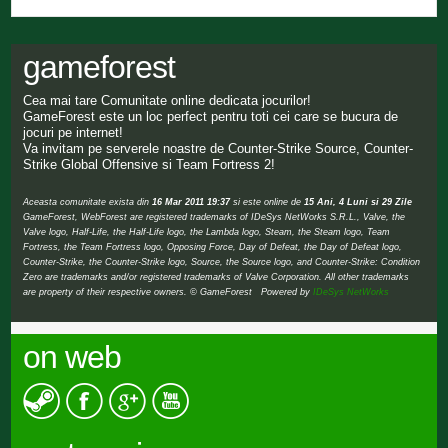
gameforest
Cea mai tare Comunitate online dedicata jocurilor!
GameForest este un loc perfect pentru toti cei care se bucura de
jocuri pe internet!
Va invitam pe serverele noastre de Counter-Strike Source, Counter-
Strike Global Offensive si Team Fortress 2!
Aceasta comunitate exista din
16 Mar 2011 19:37
si este online de
15 Ani, 4 Luni si 29 Zile
GameForest, WebForest are registered trademarks of IDeSys NetWorks S.R.L., Valve, the
Valve logo, Half-Life, the Half-Life logo, the Lambda logo, Steam, the Steam logo, Team
Fortress, the Team Fortress logo, Opposing Force, Day of Defeat, the Day of Defeat logo,
Counter-Strike, the Counter-Strike logo, Source, the Source logo, and Counter-Strike: Condition
Zero are trademarks and/or registered trademarks of Valve Corporation. All other trademarks
are property of their respective owners. © GameForest Powered by
IDeSys NetWorks
on web