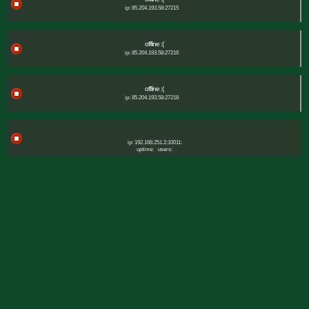
ip: 85.204.193.58:27215
offline :(
ip: 85.204.193.58:27216
offline :(
ip: 85.204.193.58:27218
ip: 192.168.251.2:10011:
uptime:
users: