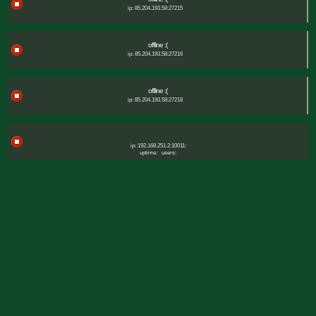
ip: 85.204.193.58:27215
offline :(
ip: 85.204.193.58:27216
offline :(
ip: 85.204.193.58:27218
ip: 192.168.251.2:10011:
uptime:
users: