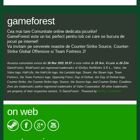
gameforest
Cea mai tare Comunitate online dedicata jocurilor!
GameForest este un loc perfect pentru toti cei care se bucura de
jocuri pe internet!
Va invitam pe serverele noastre de Counter-Strike Source, Counter-
Strike Global Offensive si Team Fortress 2!
Aceasta comunitate exista din
16 Mar 2011 19:37
si este online de
15 Ani, 4 Luni si 26 Zile
GameForest, WebForest are registered trademarks of IDeSys NetWorks S.R.L., Valve, the
Valve logo, Half-Life, the Half-Life logo, the Lambda logo, Steam, the Steam logo, Team
Fortress, the Team Fortress logo, Opposing Force, Day of Defeat, the Day of Defeat logo,
Counter-Strike, the Counter-Strike logo, Source, the Source logo, and Counter-Strike: Condition
Zero are trademarks and/or registered trademarks of Valve Corporation. All other trademarks
are property of their respective owners. © GameForest Powered by
IDeSys NetWorks
on web