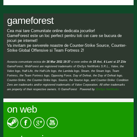
gameforest
Cea mai tare Comunitate online dedicata jocurilor!
GameForest este un loc perfect pentru toti cei care se bucura de
jocuri pe internet!
Va invitam pe serverele noastre de Counter-Strike Source, Counter-
Strike Global Offensive si Team Fortress 2!
Aceasta comunitate exista din
16 Mar 2011 19:37
si este online de
15 Ani, 4 Luni si 27 Zile
GameForest, WebForest are registered trademarks of IDeSys NetWorks S.R.L., Valve, the
Valve logo, Half-Life, the Half-Life logo, the Lambda logo, Steam, the Steam logo, Team
Fortress, the Team Fortress logo, Opposing Force, Day of Defeat, the Day of Defeat logo,
Counter-Strike, the Counter-Strike logo, Source, the Source logo, and Counter-Strike: Condition
Zero are trademarks and/or registered trademarks of Valve Corporation. All other trademarks
are property of their respective owners. © GameForest Powered by
IDeSys NetWorks
on web