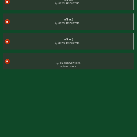
ip: 85.204.193.58:27215
offline :(
ip: 85.204.193.58:27216
offline :(
ip: 85.204.193.58:27218
ip: 192.168.251.2:10011:
uptime:
users: