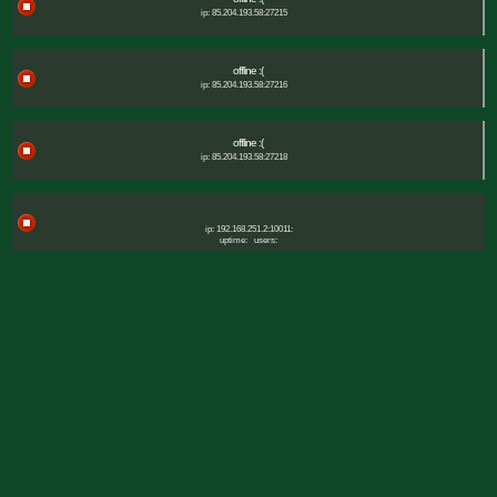
ip: 85.204.193.58:27215
offline :(
ip: 85.204.193.58:27216
offline :(
ip: 85.204.193.58:27218
ip: 192.168.251.2:10011:
uptime:
users: