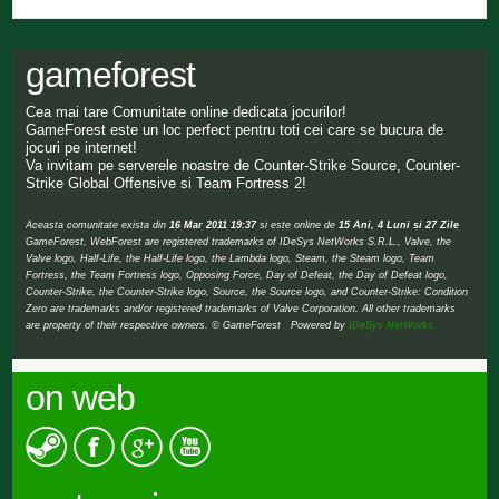
gameforest
Cea mai tare Comunitate online dedicata jocurilor!
GameForest este un loc perfect pentru toti cei care se bucura de
jocuri pe internet!
Va invitam pe serverele noastre de Counter-Strike Source, Counter-
Strike Global Offensive si Team Fortress 2!
Aceasta comunitate exista din
16 Mar 2011 19:37
si este online de
15 Ani, 4 Luni si 27 Zile
GameForest, WebForest are registered trademarks of IDeSys NetWorks S.R.L., Valve, the
Valve logo, Half-Life, the Half-Life logo, the Lambda logo, Steam, the Steam logo, Team
Fortress, the Team Fortress logo, Opposing Force, Day of Defeat, the Day of Defeat logo,
Counter-Strike, the Counter-Strike logo, Source, the Source logo, and Counter-Strike: Condition
Zero are trademarks and/or registered trademarks of Valve Corporation. All other trademarks
are property of their respective owners. © GameForest Powered by
IDeSys NetWorks
on web